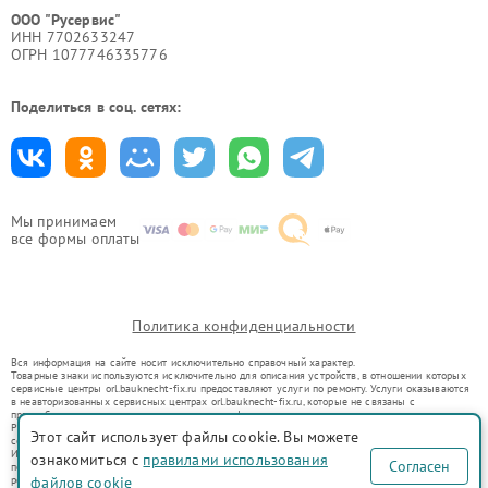
ООО "Русервис"
ИНН 7702633247
ОГРН 1077746335776
Поделиться в соц. сетях:
Мы принимаем
все формы оплаты
Политика конфиденциальности
Вся информация на сайте носит исключительно справочный характер.
Товарные знаки используются исключительно для описания устройств, в отношении которых
сервисные центры orl.bauknecht-fix.ru предоставляют услуги по ремонту. Услуги оказываются
в неавторизованных сервисных центрах orl.bauknecht-fix.ru, которые не связаны с
правообладателями товарных знаков или их официальными представителями.
Ремонт осуществляется для устройств, уже введенных в гражданский оборот в соответствии
Этот сайт использует файлы cookie. Вы можете
со статьей 1487 ГК РФ.
Использование товарных знаков не преследует цели индивидуализации услуг или введения
ознакомиться с
правилами использования
Согласен
потребителей в заблуждение, а служит для информирования о предоставляемых услугах по
ремонту техники указанных брендов.
файлов cookie