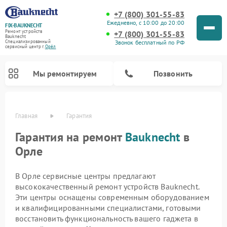
+7 (800) 301-55-83
Ежедневно, с 10:00 до 20:00
FIX-BAUKNECHT
Ремонт устройств
+7 (800) 301-55-83
Bauknecht
Звонок бесплатный по РФ
Специализированный
cервисный центр г.
Орёл
Мы ремонтируем
Позвонить
Главная
Гарантия
Гарантия на ремонт
Bauknecht
в
Орле
В Орле сервисные центры предлагают
Ремонт варочных панелей Bauknecht
Ремонт микроволновых печей Bauknecht
Ремонт стиральных машин Bauknecht
Ремонт духовых шкафов Bauknecht
Ремонт посудомоечных машин Bauknecht
Ремонт холодильников Bauknecht
высококачественный ремонт устройств Bauknecht.
Эти центры оснащены современным оборудованием
и квалифицированными специалистами, готовыми
восстановить функциональность вашего гаджета в