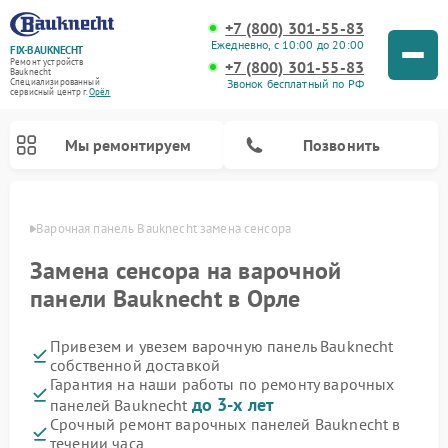
+7 (800) 301-55-83
Ежедневно, с 10:00 до 20:00
FIX-BAUKNECHT
Ремонт устройств
+7 (800) 301-55-83
Bauknecht
Звонок бесплатный по РФ
Специализированный
cервисный центр г.
Орёл
Мы ремонтируем
Позвонить
 Орле
Варочная панель Bauknecht замена сенсора
Замена сенсора на варочной
панели Bauknecht в Орле
Привезем и увезем варочную панель Bauknecht
Ремонт духовых шкафов Bauknecht
Ремонт посудомоечных машин Bauknecht
Ремонт холодильников Bauknecht
Ремонт микроволновых печей Bauknecht
Ремонт стиральных машин Bauknecht
собственной доставкой
Гарантия на наши работы по ремонту варочных
до 3-х лет
панелей Bauknecht
Срочный ремонт варочных панелей Bauknecht в
течении часа