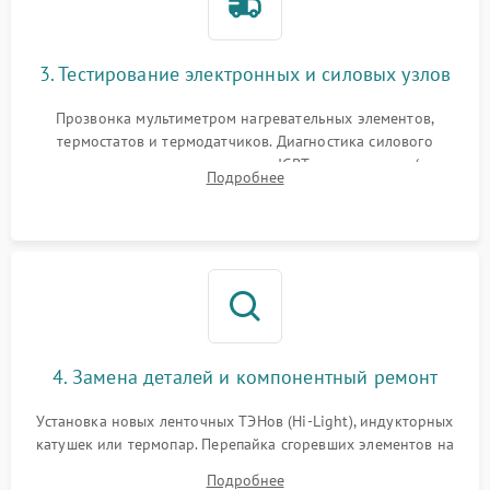
3. Тестирование электронных и силовых узлов
Прозвонка мультиметром нагревательных элементов,
термостатов и термодатчиков. Диагностика силового
модуля, реле, диодных мостов и IGBT-транзисторов (для
Подробнее
индукции). Проверка кранов и газ-контроля (для газовых
панелей).
4. Замена деталей и компонентный ремонт
Установка новых ленточных ТЭНов (Hi-Light), индукторных
катушек или термопар. Перепайка сгоревших элементов на
плате управления, восстановление токопроводящих
Подробнее