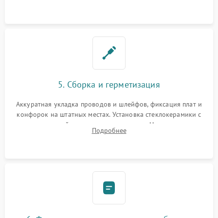
дорожек. Очистка контактов и замена поврежденной
проводки.
5. Сборка и герметизация
Аккуратная укладка проводов и шлейфов, фиксация плат и
конфорок на штатных местах. Установка стеклокерамики с
проверкой равномерности зазоров. Нанесение
Подробнее
термостойкого герметика или укладка уплотнительной
ленты по контуру.