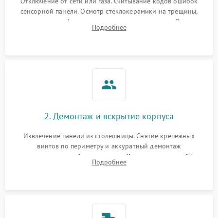
Отключение от сети или газа. Считывание кодов ошибок
сенсорной панели. Осмотр стеклокерамики на трещины,
проверка конфорок на равномерность нагрева. Опрос
Подробнее
клиента о симптомах (не включается, не видит посуду,
щелкает).
2. Демонтаж и вскрытие корпуса
Извлечение панели из столешницы. Снятие крепежных
винтов по периметру и аккуратный демонтаж
стеклокерамической поверхности. Отсоединение шлейфов
Подробнее
сенсорного блока для доступа к силовым платам, катушкам
или ТЭНам.