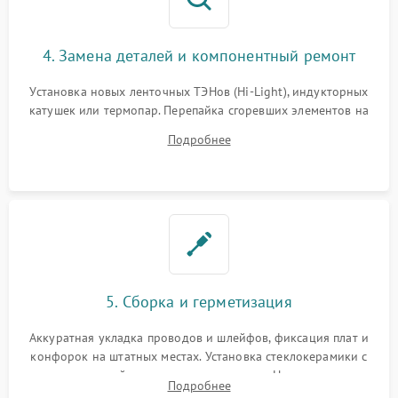
4. Замена деталей и компонентный ремонт
Установка новых ленточных ТЭНов (Hi-Light), индукторных
катушек или термопар. Перепайка сгоревших элементов на
плате управления, восстановление токопроводящих
Подробнее
дорожек. Очистка контактов и замена поврежденной
проводки.
5. Сборка и герметизация
Аккуратная укладка проводов и шлейфов, фиксация плат и
конфорок на штатных местах. Установка стеклокерамики с
проверкой равномерности зазоров. Нанесение
Подробнее
термостойкого герметика или укладка уплотнительной