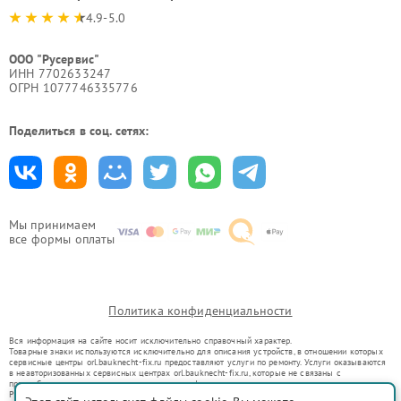
4.9-5.0
ООО "Русервис"
ИНН 7702633247
ОГРН 1077746335776
Поделиться в соц. сетях:
Мы принимаем
все формы оплаты
Политика конфиденциальности
Вся информация на сайте носит исключительно справочный характер.
Товарные знаки используются исключительно для описания устройств, в отношении которых
сервисные центры orl.bauknecht-fix.ru предоставляют услуги по ремонту. Услуги оказываются
в неавторизованных сервисных центрах orl.bauknecht-fix.ru, которые не связаны с
правообладателями товарных знаков или их официальными представителями.
Ремонт осуществляется для устройств, уже введенных в гражданский оборот в соответствии