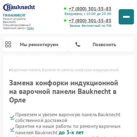
+7 (800) 301-55-83
Ежедневно, с 10:00 до 20:00
FIX-BAUKNECHT
Ремонт устройств
+7 (800) 301-55-83
Bauknecht
Звонок бесплатный по РФ
Специализированный
cервисный центр г.
Орёл
Мы ремонтируем
Позвонить
 Орле
Варочная панель Bauknecht замена конфорки индукционной
Замена конфорки индукционной
на варочной панели Bauknecht в
Орле
Ремонт духовых шкафов Bauknecht
Ремонт посудомоечных машин Bauknecht
Ремонт холодильников Bauknecht
Ремонт микроволновых печей Bauknecht
Ремонт стиральных машин Bauknecht
Привезем и увезем варочную панель Bauknecht
собственной доставкой
Гарантия на наши работы по ремонту варочных
до 3-х лет
панелей Bauknecht