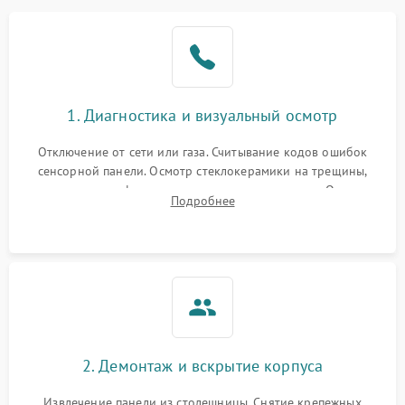
1. Диагностика и визуальный осмотр
Отключение от сети или газа. Считывание кодов ошибок
сенсорной панели. Осмотр стеклокерамики на трещины,
проверка конфорок на равномерность нагрева. Опрос
Подробнее
клиента о симптомах (не включается, не видит посуду,
щелкает).
2. Демонтаж и вскрытие корпуса
Извлечение панели из столешницы. Снятие крепежных