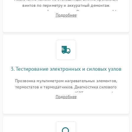
винтов по периметру и аккуратный демонтаж
стеклокерамической поверхности. Отсоединение шлейфов
Подробнее
сенсорного блока для доступа к силовым платам, катушкам
или ТЭНам.
3. Тестирование электронных и силовых узлов
Прозвонка мультиметром нагревательных элементов,
термостатов и термодатчиков. Диагностика силового
модуля, реле, диодных мостов и IGBT-транзисторов (для
Подробнее
индукции). Проверка кранов и газ-контроля (для газовых
панелей).