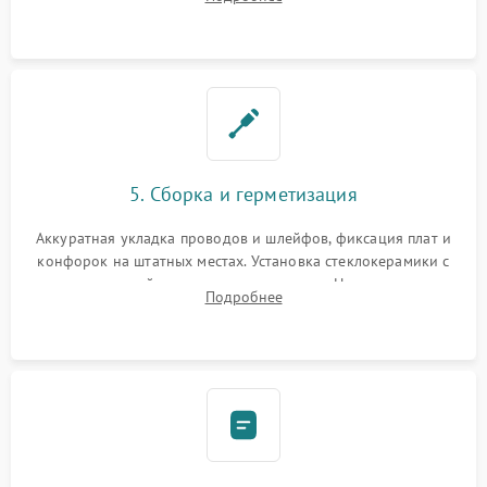
дорожек. Очистка контактов и замена поврежденной
проводки.
5. Сборка и герметизация
Аккуратная укладка проводов и шлейфов, фиксация плат и
конфорок на штатных местах. Установка стеклокерамики с
проверкой равномерности зазоров. Нанесение
Подробнее
термостойкого герметика или укладка уплотнительной
ленты по контуру.