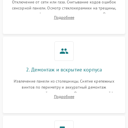
Отключение от сети или газа. Считывание кодов ошибок
сенсорной панели. Осмотр стеклокерамики на трещины,
проверка конфорок на равномерность нагрева. Опрос
Подробнее
клиента о симптомах (не включается, не видит посуду,
щелкает).
2. Демонтаж и вскрытие корпуса
Извлечение панели из столешницы. Снятие крепежных
винтов по периметру и аккуратный демонтаж
стеклокерамической поверхности. Отсоединение шлейфов
Подробнее
сенсорного блока для доступа к силовым платам, катушкам
или ТЭНам.