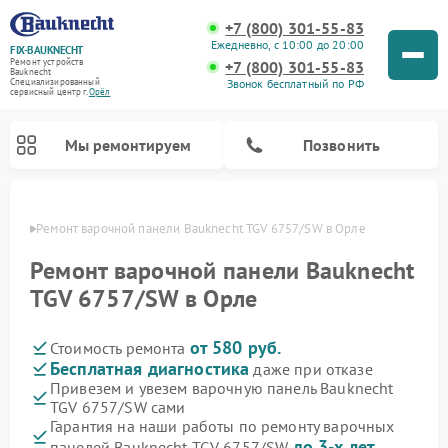
+7 (800) 301-55-83
Ежедневно, с 10:00 до 20:00
FIX-BAUKNECHT
Ремонт устройств
+7 (800) 301-55-83
Bauknecht
Звонок бесплатный по РФ
Специализированный
cервисный центр г.
Орёл
Мы ремонтируем
Позвонить
 Орле
Ремонт варочной панели Bauknecht TGV 6757/SW в Орле
Ремонт варочной панели Bauknecht
TGV 6757/SW в Орле
от 580 руб.
Стоимость ремонта
Ремонт духовых шкафов Bauknecht
Ремонт посудомоечных машин Bauknecht
Ремонт холодильников Bauknecht
Ремонт микроволновых печей Bauknecht
Ремонт стиральных машин Bauknecht
Бесплатная диагностика
даже при отказе
Привезем и увезем варочную панель Bauknecht
TGV 6757/SW сами
Гарантия на наши работы по ремонту варочных
до 3-х лет
панелей Bauknecht TGV 6757/SW