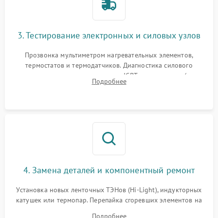
3. Тестирование электронных и силовых узлов
Прозвонка мультиметром нагревательных элементов,
термостатов и термодатчиков. Диагностика силового
модуля, реле, диодных мостов и IGBT-транзисторов (для
Подробнее
индукции). Проверка кранов и газ-контроля (для газовых
панелей).
4. Замена деталей и компонентный ремонт
Установка новых ленточных ТЭНов (Hi-Light), индукторных
катушек или термопар. Перепайка сгоревших элементов на
плате управления, восстановление токопроводящих
Подробнее