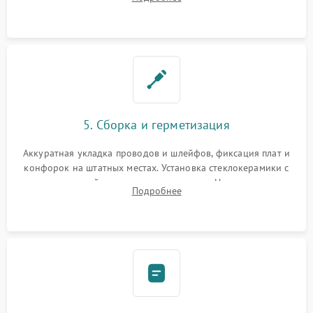
дорожек. Очистка контактов и замена поврежденной
проводки.
5. Сборка и герметизация
Аккуратная укладка проводов и шлейфов, фиксация плат и
конфорок на штатных местах. Установка стеклокерамики с
проверкой равномерности зазоров. Нанесение
Подробнее
термостойкого герметика или укладка уплотнительной
ленты по контуру.