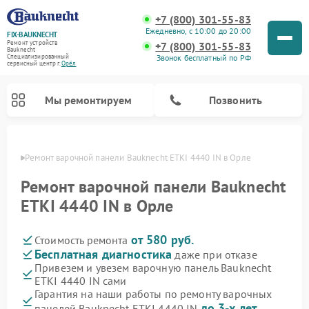
+7 (800) 301-55-83
Ежедневно, с 10:00 до 20:00
FIX-BAUKNECHT
Ремонт устройств
+7 (800) 301-55-83
Bauknecht
Звонок бесплатный по РФ
Специализированный
cервисный центр г.
Орёл
Мы ремонтируем
Позвонить
 Орле
Ремонт варочной панели Bauknecht ETKI 4440 IN в Орле
Ремонт варочной панели Bauknecht
ETKI 4440 IN в Орле
от 580 руб.
Стоимость ремонта
Ремонт духовых шкафов Bauknecht
Ремонт посудомоечных машин Bauknecht
Ремонт холодильников Bauknecht
Ремонт микроволновых печей Bauknecht
Ремонт стиральных машин Bauknecht
Бесплатная диагностика
даже при отказе
Привезем и увезем варочную панель Bauknecht
ETKI 4440 IN сами
Гарантия на наши работы по ремонту варочных
до 3-х лет
панелей Bauknecht ETKI 4440 IN