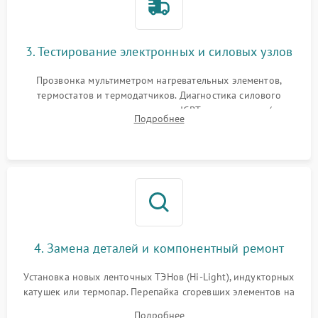
3. Тестирование электронных и силовых узлов
Прозвонка мультиметром нагревательных элементов,
термостатов и термодатчиков. Диагностика силового
модуля, реле, диодных мостов и IGBT-транзисторов (для
Подробнее
индукции). Проверка кранов и газ-контроля (для газовых
панелей).
4. Замена деталей и компонентный ремонт
Установка новых ленточных ТЭНов (Hi-Light), индукторных
катушек или термопар. Перепайка сгоревших элементов на
плате управления, восстановление токопроводящих
Подробнее