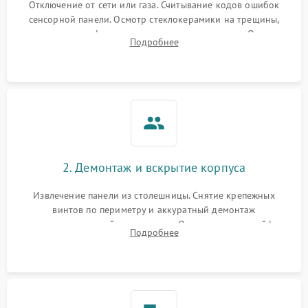
Отключение от сети или газа. Считывание кодов ошибок
сенсорной панели. Осмотр стеклокерамики на трещины,
проверка конфорок на равномерность нагрева. Опрос
Подробнее
клиента о симптомах (не включается, не видит посуду,
щелкает).
2. Демонтаж и вскрытие корпуса
Извлечение панели из столешницы. Снятие крепежных
винтов по периметру и аккуратный демонтаж
стеклокерамической поверхности. Отсоединение шлейфов
Подробнее
сенсорного блока для доступа к силовым платам, катушкам
или ТЭНам.