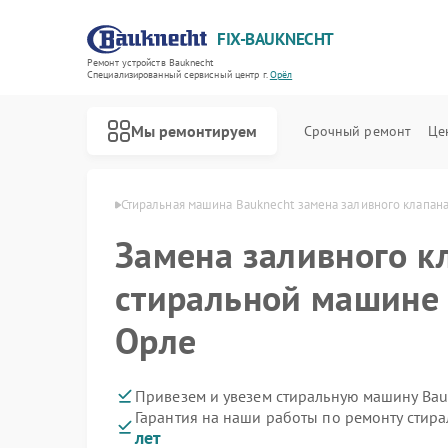
FIX-BAUKNECHT
Ремонт устройств Bauknecht
Специализированный cервисный центр г.
Орёл
Мы ремонтируем
Срочный ремонт
Це
н Bauknecht в Орле
Стиральная машина Bauknecht замена заливного клапан
Замена заливного к
стиральной машине 
Орле
Ремонт варочных панелей Bauknecht
Ремонт духовых шкафов Bauknecht
Ремонт микроволновых печей Bauknecht
Ремонт посудомоечных машин Bauknecht
Ремонт холодильников Bauknecht
Привезем и увезем стиральную машину Bau
Гарантия на наши работы по ремонту стир
лет