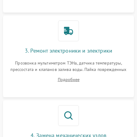
3. Ремонт электроники и электрики
Прозвонка мультиметром ТЭНа, датчика температуры,
прессостата и клапанов залива воды. Пайка поврежденных
дорожек или замена симисторов на плате управления.
Подробнее
Восстановление целостности проводки и контактов.
4. Замена механических узлов