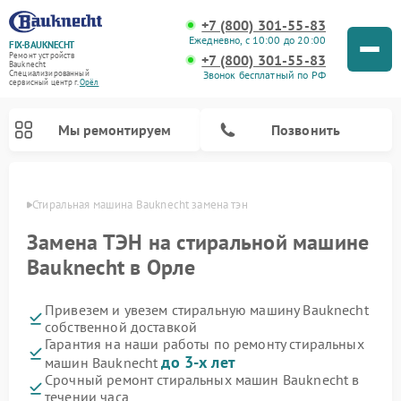
+7 (800) 301-55-83
Ежедневно, с 10:00 до 20:00
FIX-BAUKNECHT
Ремонт устройств
+7 (800) 301-55-83
Bauknecht
Звонок бесплатный по РФ
Специализированный
cервисный центр г.
Орёл
Мы ремонтируем
Позвонить
 Орле
Стиральная машина Bauknecht замена тэн
Замена ТЭН на стиральной машине
Bauknecht в Орле
Привезем и увезем стиральную машину Bauknecht
Ремонт варочных панелей Bauknecht
Ремонт микроволновых печей Bauknecht
Ремонт холодильников Bauknecht
Ремонт духовых шкафов Bauknecht
Ремонт посудомоечных машин Bauknecht
собственной доставкой
Гарантия на наши работы по ремонту стиральных
до 3-х лет
машин Bauknecht
Срочный ремонт стиральных машин Bauknecht в
течении часа