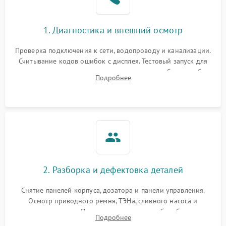
1. Диагностика и внешний осмотр
Проверка подключения к сети, водопроводу и канализации.
Считывание кодов ошибок с дисплея. Тестовый запуск для
выявления посторонних шумов, протечек или сбоев в работе
Подробнее
электронного модуля управления.
2. Разборка и дефектовка деталей
Снятие панелей корпуса, дозатора и панели управления.
Осмотр приводного ремня, ТЭНа, сливного насоса и
амортизаторов. Проверка подшипников барабана и
Подробнее
крестовины на износ, а манжеты люка на разрывы.