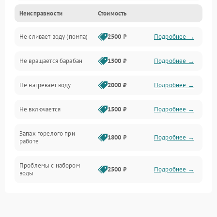
Неисправности
Стоимость
Электропитание
Не сливает воду (помпа)
2500 ₽
Подробнее →
Водоснабжение
Не вращается барабан
1500 ₽
Подробнее →
Слив
Не нагревает воду
2000 ₽
Подробнее →
Программное обеспечение
Не включается
1500 ₽
Подробнее →
Запах горелого при
1800 ₽
Подробнее →
работе
Проблемы с набором
2500 ₽
Подробнее →
воды
Замена ТЭНа
2200 ₽
Подробнее →