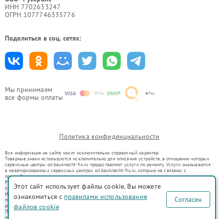
ИНН 7702633247
ОГРН 1077746335776
Поделиться в соц. сетях:
Мы принимаем
все формы оплаты
Политика конфиденциальности
Вся информация на сайте носит исключительно справочный характер.
Товарные знаки используются исключительно для описания устройств, в отношении которых
сервисные центры orl.bauknecht-fix.ru предоставляют услуги по ремонту. Услуги оказываются
в неавторизованных сервисных центрах orl.bauknecht-fix.ru, которые не связаны с
правообладателями товарных знаков или их официальными представителями.
Ремонт осуществляется для устройств, уже введенных в гражданский оборот в соответствии
Этот сайт использует файлы cookie. Вы можете
со статьей 1487 ГК РФ.
Использование товарных знаков не преследует цели индивидуализации услуг или введения
ознакомиться с
правилами использования
Согласен
потребителей в заблуждение, а служит для информирования о предоставляемых услугах по
ремонту техники указанных брендов.
файлов cookie
Представленная на сайте информация не является публичной офертой, определяемой
положениями Статьи 437(2) Гражданского кодекса РФ