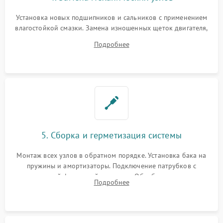
Установка новых подшипников и сальников с применением
влагостойкой смазки. Замена изношенных щеток двигателя,
порванного ремня привода, неисправного сливного насоса
Подробнее
или поврежденной резиновой манжеты.
5. Сборка и герметизация системы
Монтаж всех узлов в обратном порядке. Установка бака на
пружины и амортизаторы. Подключение патрубков с
надежной фиксацией хомутами. Обработка стыков
Подробнее
герметиком для предотвращения возможных протечек воды.