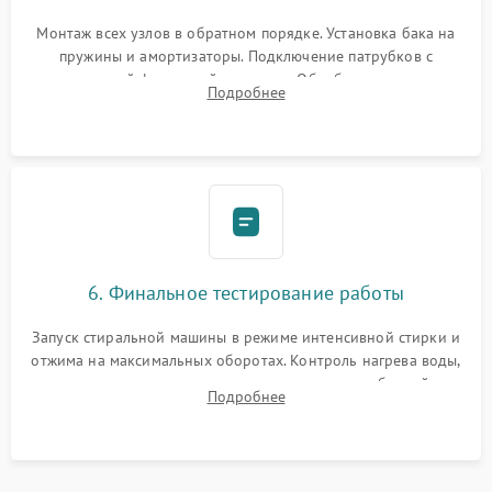
Монтаж всех узлов в обратном порядке. Установка бака на
пружины и амортизаторы. Подключение патрубков с
надежной фиксацией хомутами. Обработка стыков
Подробнее
герметиком для предотвращения возможных протечек воды.
6. Финальное тестирование работы
Запуск стиральной машины в режиме интенсивной стирки и
отжима на максимальных оборотах. Контроль нагрева воды,
корректности слива, отсутствия излишних вибраций,
Подробнее
посторонних стуков и протечек под корпусом.