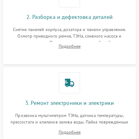
2. Разборка и дефектовка деталей
Снятие панелей корпуса, дозатора и панели управления.
Осмотр приводного ремня, ТЭНа, сливного насоса и
амортизаторов. Проверка подшипников барабана и
Подробнее
крестовины на износ, а манжеты люка на разрывы.
3. Ремонт электроники и электрики
Прозвонка мультиметром ТЭНа, датчика температуры,
прессостата и клапанов залива воды. Пайка поврежденных
дорожек или замена симисторов на плате управления.
Подробнее
Восстановление целостности проводки и контактов.