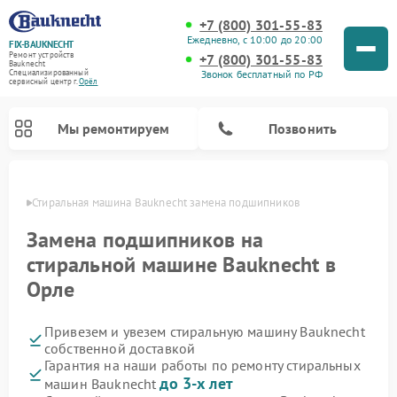
+7 (800) 301-55-83
Ежедневно, с 10:00 до 20:00
FIX-BAUKNECHT
Ремонт устройств
+7 (800) 301-55-83
Bauknecht
Звонок бесплатный по РФ
Специализированный
cервисный центр г.
Орёл
Мы ремонтируем
Позвонить
 Орле
Стиральная машина Bauknecht замена подшипников
Замена подшипников на
стиральной машине Bauknecht в
Орле
Ремонт варочных панелей Bauknecht
Ремонт микроволновых печей Bauknecht
Ремонт холодильников Bauknecht
Ремонт духовых шкафов Bauknecht
Ремонт посудомоечных машин Bauknecht
Привезем и увезем стиральную машину Bauknecht
собственной доставкой
Гарантия на наши работы по ремонту стиральных
до 3-х лет
машин Bauknecht