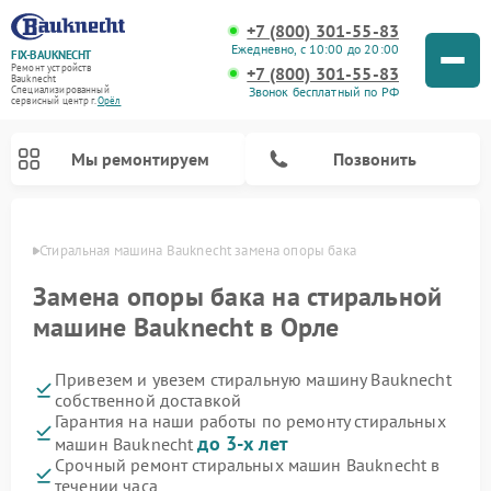
+7 (800) 301-55-83
Ежедневно, с 10:00 до 20:00
FIX-BAUKNECHT
Ремонт устройств
+7 (800) 301-55-83
Bauknecht
Звонок бесплатный по РФ
Специализированный
cервисный центр г.
Орёл
Мы ремонтируем
Позвонить
 Орле
Стиральная машина Bauknecht замена опоры бака
Замена опоры бака на стиральной
машине Bauknecht в Орле
Привезем и увезем стиральную машину Bauknecht
Ремонт варочных панелей Bauknecht
Ремонт микроволновых печей Bauknecht
Ремонт холодильников Bauknecht
Ремонт духовых шкафов Bauknecht
Ремонт посудомоечных машин Bauknecht
собственной доставкой
Гарантия на наши работы по ремонту стиральных
до 3-х лет
машин Bauknecht
Срочный ремонт стиральных машин Bauknecht в
течении часа