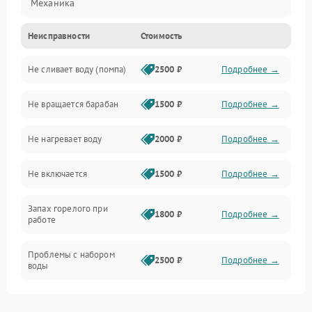
Механика
Неисправности
Стоимость
Электропитание
Не сливает воду (помпа)
2500 ₽
Подробнее →
Водоснабжение
Не вращается барабан
1500 ₽
Подробнее →
Слив
Не нагревает воду
2000 ₽
Подробнее →
Программное обеспечение
Не включается
1500 ₽
Подробнее →
Запах горелого при
1800 ₽
Подробнее →
работе
Проблемы с набором
2500 ₽
Подробнее →
воды
Замена ТЭНа
2200 ₽
Подробнее →