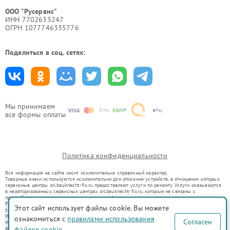
ООО "Русервис"
ИНН 7702633247
ОГРН 1077746335776
Поделиться в соц. сетях:
Мы принимаем
все формы оплаты
Политика конфиденциальности
Вся информация на сайте носит исключительно справочный характер.
Товарные знаки используются исключительно для описания устройств, в отношении которых
сервисные центры orl.bauknecht-fix.ru предоставляют услуги по ремонту. Услуги оказываются
в неавторизованных сервисных центрах orl.bauknecht-fix.ru, которые не связаны с
правообладателями товарных знаков или их официальными представителями.
Ремонт осуществляется для устройств, уже введенных в гражданский оборот в соответствии
Этот сайт использует файлы cookie. Вы можете
со статьей 1487 ГК РФ.
Использование товарных знаков не преследует цели индивидуализации услуг или введения
ознакомиться с
правилами использования
Согласен
потребителей в заблуждение, а служит для информирования о предоставляемых услугах по
ремонту техники указанных брендов.
файлов cookie