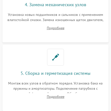
4. Замена механических узлов
Установка новых подшипников и сальников с применением
влагостойкой смазки. Замена изношенных щеток двигателя,
порванного ремня привода, неисправного сливного насоса
Подробнее
или поврежденной резиновой манжеты.
5. Сборка и герметизация системы
Монтаж всех узлов в обратном порядке. Установка бака на
пружины и амортизаторы. Подключение патрубков с
надежной фиксацией хомутами. Обработка стыков
Подробнее
герметиком для предотвращения возможных протечек воды.