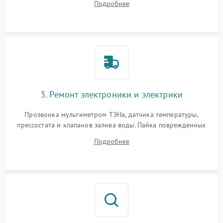
Подробнее
крестовины на износ, а манжеты люка на разрывы.
3. Ремонт электроники и электрики
Прозвонка мультиметром ТЭНа, датчика температуры,
прессостата и клапанов залива воды. Пайка поврежденных
дорожек или замена симисторов на плате управления.
Подробнее
Восстановление целостности проводки и контактов.