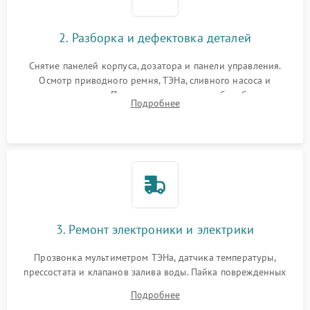
2. Разборка и дефектовка деталей
Снятие панелей корпуса, дозатора и панели управления.
Осмотр приводного ремня, ТЭНа, сливного насоса и
амортизаторов. Проверка подшипников барабана и
Подробнее
крестовины на износ, а манжеты люка на разрывы.
3. Ремонт электроники и электрики
Прозвонка мультиметром ТЭНа, датчика температуры,
прессостата и клапанов залива воды. Пайка поврежденных
дорожек или замена симисторов на плате управления.
Подробнее
Восстановление целостности проводки и контактов.