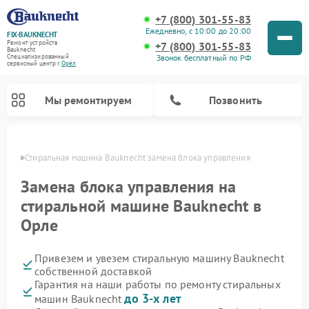
+7 (800) 301-55-83
Ежедневно, с 10:00 до 20:00
FIX-BAUKNECHT
Ремонт устройств
+7 (800) 301-55-83
Bauknecht
Звонок бесплатный по РФ
Специализированный
cервисный центр г.
Орёл
Мы ремонтируем
Позвонить
 Орле
Стиральная машина Bauknecht замена блока управления
Замена блока управления на
стиральной машине Bauknecht в
Орле
Ремонт варочных панелей Bauknecht
Ремонт микроволновых печей Bauknecht
Ремонт холодильников Bauknecht
Ремонт духовых шкафов Bauknecht
Ремонт посудомоечных машин Bauknecht
Привезем и увезем стиральную машину Bauknecht
собственной доставкой
Гарантия на наши работы по ремонту стиральных
до 3-х лет
машин Bauknecht