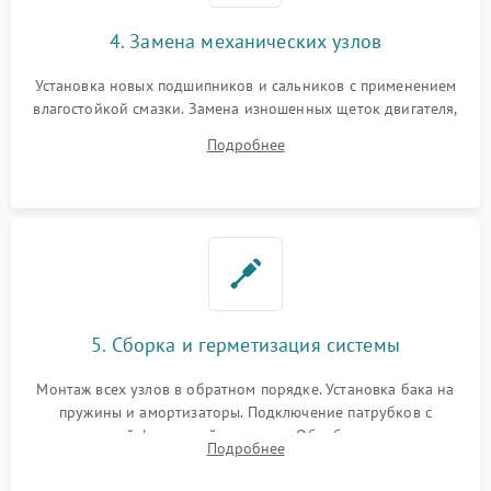
4. Замена механических узлов
Установка новых подшипников и сальников с применением
влагостойкой смазки. Замена изношенных щеток двигателя,
порванного ремня привода, неисправного сливного насоса
Подробнее
или поврежденной резиновой манжеты.
5. Сборка и герметизация системы
Монтаж всех узлов в обратном порядке. Установка бака на
пружины и амортизаторы. Подключение патрубков с
надежной фиксацией хомутами. Обработка стыков
Подробнее
герметиком для предотвращения возможных протечек воды.