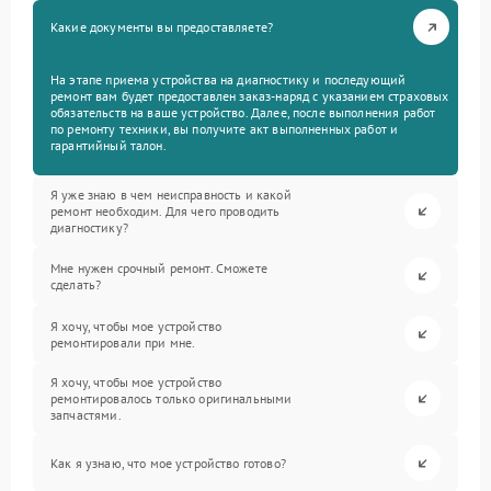
Какие документы вы предоставляете?
На этапе приема устройства на диагностику и последующий
ремонт вам будет предоставлен заказ-наряд с указанием страховых
обязательств на ваше устройство. Далее, после выполнения работ
по ремонту техники, вы получите акт выполненных работ и
гарантийный талон.
Я уже знаю в чем неисправность и какой
ремонт необходим. Для чего проводить
диагностику?
Мне нужен срочный ремонт. Сможете
сделать?
Я хочу, чтобы мое устройство
ремонтировали при мне.
Я хочу, чтобы мое устройство
ремонтировалось только оригинальными
запчастями.
Как я узнаю, что мое устройство готово?