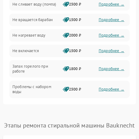
Не сливает воду (помпа)
2500 ₽
Подробнее →
Водоснабжение
Не вращается барабан
1500 ₽
Подробнее →
Слив
Не нагревает воду
2000 ₽
Подробнее →
Программное обеспечение
Не включается
1500 ₽
Подробнее →
Запах горелого при
1800 ₽
Подробнее →
работе
Проблемы с набором
2500 ₽
Подробнее →
воды
Замена ТЭНа
2200 ₽
Подробнее →
Замена платы управления
2200 ₽
Подробнее →
Этапы ремонта стиральной машины Bauknecht