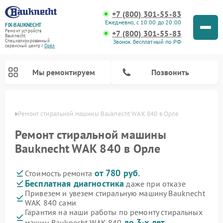
+7 (800) 301-55-83
Ежедневно, с 10:00 до 20:00
FIX-BAUKNECHT
Ремонт устройств
+7 (800) 301-55-83
Bauknecht
Звонок бесплатный по РФ
Специализированный
cервисный центр г.
Орёл
Мы ремонтируем
Позвонить
 Орле
Ремонт стиральной машины Bauknecht WAK 840 в Орле
Ремонт стиральной машины
Bauknecht WAK 840 в Орле
от 780 руб.
Стоимость ремонта
Ремонт варочных панелей Bauknecht
Ремонт микроволновых печей Bauknecht
Ремонт холодильников Bauknecht
Ремонт духовых шкафов Bauknecht
Ремонт посудомоечных машин Bauknecht
Бесплатная диагностика
даже при отказе
Привезем и увезем стиральную машину Bauknecht
WAK 840 сами
Гарантия на наши работы по ремонту стиральных
до 3-х лет
машин Bauknecht WAK 840