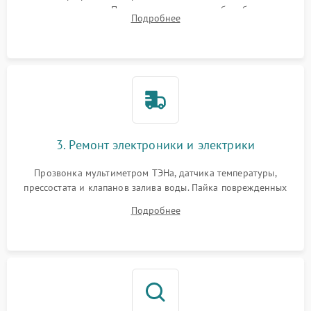
амортизаторов. Проверка подшипников барабана и
Подробнее
крестовины на износ, а манжеты люка на разрывы.
3. Ремонт электроники и электрики
Прозвонка мультиметром ТЭНа, датчика температуры,
прессостата и клапанов залива воды. Пайка поврежденных
дорожек или замена симисторов на плате управления.
Подробнее
Восстановление целостности проводки и контактов.