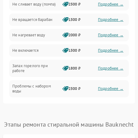
Не сливает воду (помпа)
2500 ₽
Подробнее →
Водоснабжение
Не вращается барабан
1500 ₽
Подробнее →
Слив
Не нагревает воду
2000 ₽
Подробнее →
Программное обеспечение
Не включается
1500 ₽
Подробнее →
Запах горелого при
1800 ₽
Подробнее →
работе
Проблемы с набором
2500 ₽
Подробнее →
воды
Замена ТЭНа
2200 ₽
Подробнее →
Замена платы управления
2200 ₽
Подробнее →
Этапы ремонта стиральной машины Bauknecht