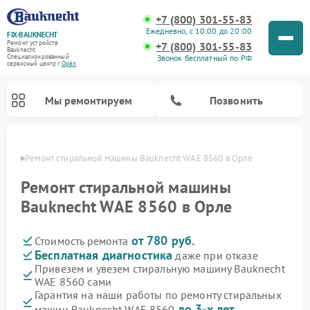
+7 (800) 301-55-83
Ежедневно, с 10:00 до 20:00
FIX-BAUKNECHT
Ремонт устройств
+7 (800) 301-55-83
Bauknecht
Звонок бесплатный по РФ
Специализированный
cервисный центр г.
Орёл
Мы ремонтируем
Позвонить
 Орле
Ремонт стиральной машины Bauknecht WAE 8560 в Орле
Ремонт стиральной машины
Bauknecht WAE 8560 в Орле
от 780 руб.
Стоимость ремонта
Ремонт варочных панелей Bauknecht
Ремонт микроволновых печей Bauknecht
Ремонт холодильников Bauknecht
Ремонт духовых шкафов Bauknecht
Ремонт посудомоечных машин Bauknecht
Бесплатная диагностика
даже при отказе
Привезем и увезем стиральную машину Bauknecht
WAE 8560 сами
Гарантия на наши работы по ремонту стиральных
до 3-х лет
машин Bauknecht WAE 8560