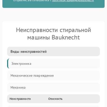
Отправляя, Вы соглашаетесь с
политикой конфиденциальности
Неисправности стиральной
машины Bauknecht
Виды неисправностей
Электроника
Механические повреждения
Механика
Неисправности
Стоимость
Электропитание