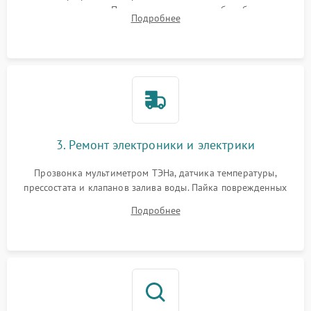
амортизаторов. Проверка подшипников барабана и
Подробнее
крестовины на износ, а манжеты люка на разрывы.
3. Ремонт электроники и электрики
Прозвонка мультиметром ТЭНа, датчика температуры,
прессостата и клапанов залива воды. Пайка поврежденных
дорожек или замена симисторов на плате управления.
Подробнее
Восстановление целостности проводки и контактов.