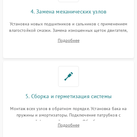
4. Замена механических узлов
Установка новых подшипников и сальников с применением
влагостойкой смазки. Замена изношенных щеток двигателя,
порванного ремня привода, неисправного сливного насоса
Подробнее
или поврежденной резиновой манжеты.
5. Сборка и герметизация системы
Монтаж всех узлов в обратном порядке. Установка бака на
пружины и амортизаторы. Подключение патрубков с
надежной фиксацией хомутами. Обработка стыков
Подробнее
герметиком для предотвращения возможных протечек воды.