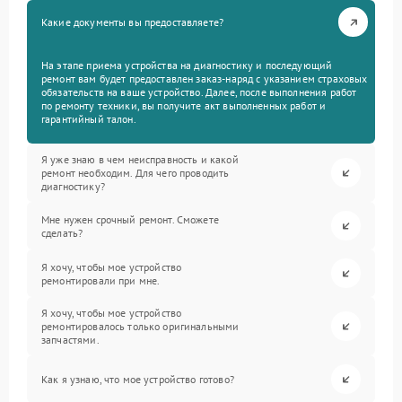
Какие документы вы предоставляете?
На этапе приема устройства на диагностику и последующий
ремонт вам будет предоставлен заказ-наряд с указанием страховых
обязательств на ваше устройство. Далее, после выполнения работ
по ремонту техники, вы получите акт выполненных работ и
гарантийный талон.
Я уже знаю в чем неисправность и какой
ремонт необходим. Для чего проводить
диагностику?
Мне нужен срочный ремонт. Сможете
сделать?
Я хочу, чтобы мое устройство
ремонтировали при мне.
Я хочу, чтобы мое устройство
ремонтировалось только оригинальными
запчастями.
Как я узнаю, что мое устройство готово?