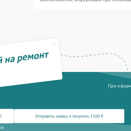
й на ремонт
При оформл
Отправить заявку и получить 1500 ₽
сти