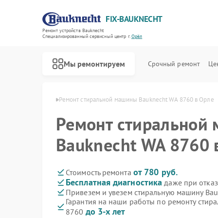
FIX-BAUKNECHT
Ремонт устройств Bauknecht
Специализированный cервисный центр г.
Орёл
Мы ремонтируем
Срочный ремонт
Це
н Bauknecht в Орле
Ремонт стиральной машины Bauknecht WA 8760 в Орле
Ремонт стиральной
Bauknecht WA 8760 
Ремонт варочных панелей Bauknecht
Ремонт духовых шкафов Bauknecht
Ремонт микроволновых печей Bauknecht
Ремонт посудомоечных машин Bauknecht
Ремонт холодильников Bauknecht
от 780 руб.
Стоимость ремонта
Бесплатная диагностика
даже при отказ
Привезем и увезем стиральную машину Bau
Гарантия на наши работы по ремонту стир
до 3-х лет
8760