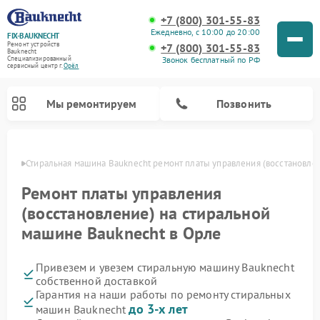
+7 (800) 301-55-83
Ежедневно, с 10:00 до 20:00
FIX-BAUKNECHT
Ремонт устройств
+7 (800) 301-55-83
Bauknecht
Звонок бесплатный по РФ
Специализированный
cервисный центр г.
Орёл
Мы ремонтируем
Позвонить
 Орле
Стиральная машина Bauknecht ремонт платы управления (восстановле
Ремонт платы управления
(восстановление) на стиральной
машине Bauknecht в Орле
Ремонт варочных панелей Bauknecht
Ремонт микроволновых печей Bauknecht
Ремонт холодильников Bauknecht
Ремонт духовых шкафов Bauknecht
Ремонт посудомоечных машин Bauknecht
Привезем и увезем стиральную машину Bauknecht
собственной доставкой
Гарантия на наши работы по ремонту стиральных
до 3-х лет
машин Bauknecht