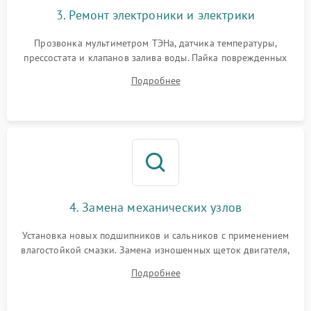
3. Ремонт электроники и электрики
Прозвонка мультиметром ТЭНа, датчика температуры,
прессостата и клапанов залива воды. Пайка поврежденных
дорожек или замена симисторов на плате управления.
Подробнее
Восстановление целостности проводки и контактов.
4. Замена механических узлов
Установка новых подшипников и сальников с применением
влагостойкой смазки. Замена изношенных щеток двигателя,
порванного ремня привода, неисправного сливного насоса
Подробнее
или поврежденной резиновой манжеты.