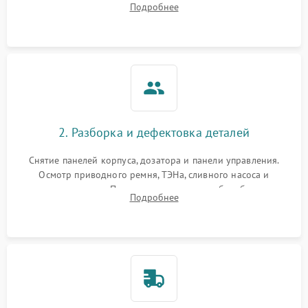
Подробнее
электронного модуля управления.
2. Разборка и дефектовка деталей
Снятие панелей корпуса, дозатора и панели управления.
Осмотр приводного ремня, ТЭНа, сливного насоса и
амортизаторов. Проверка подшипников барабана и
Подробнее
крестовины на износ, а манжеты люка на разрывы.