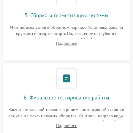
5. Сборка и герметизация системы
Монтаж всех узлов в обратном порядке. Установка бака на
пружины и амортизаторы. Подключение патрубков с
надежной фиксацией хомутами. Обработка стыков
Подробнее
герметиком для предотвращения возможных протечек воды.
6. Финальное тестирование работы
Запуск стиральной машины в режиме интенсивной стирки и
отжима на максимальных оборотах. Контроль нагрева воды,
корректности слива, отсутствия излишних вибраций,
Подробнее
посторонних стуков и протечек под корпусом.