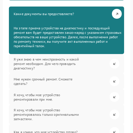
Какие документы вы предоставляете?
На этапе приема устройства на диагностику и последующий
ремонт вам будет предоставлен заказ-наряд с указанием страховых
обязательств на ваше устройство. Далее, после выполнения работ
по ремонту техники, вы получите акт выполненных работ и
гарантийный талон.
Я уже знаю в чем неисправность и какой
ремонт необходим. Для чего проводить
диагностику?
Мне нужен срочный ремонт. Сможете
сделать?
Я хочу, чтобы мое устройство
ремонтировали при мне.
Я хочу, чтобы мое устройство
ремонтировалось только оригинальными
запчастями.
Как я узнаю, что мое устройство готово?