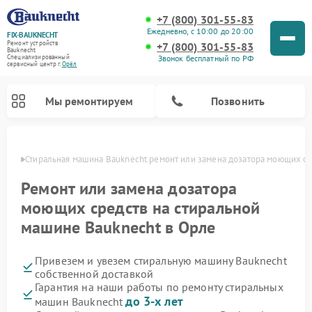
+7 (800) 301-55-83
Ежедневно, с 10:00 до 20:00
FIX-BAUKNECHT
Ремонт устройств
+7 (800) 301-55-83
Bauknecht
Звонок бесплатный по РФ
Специализированный
cервисный центр г.
Орёл
Мы ремонтируем
Позвонить
 Орле
Стиральная машина Bauknecht ремонт или замена дозатора моющих с
Ремонт или замена дозатора
моющих средств на стиральной
машине Bauknecht в Орле
Ремонт варочных панелей Bauknecht
Ремонт микроволновых печей Bauknecht
Ремонт холодильников Bauknecht
Ремонт духовых шкафов Bauknecht
Ремонт посудомоечных машин Bauknecht
Привезем и увезем стиральную машину Bauknecht
собственной доставкой
Гарантия на наши работы по ремонту стиральных
до 3-х лет
машин Bauknecht