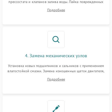
прессостата и клапанов залива воды. Пайка поврежденных
дорожек или замена симисторов на плате управления.
Подробнее
Восстановление целостности проводки и контактов.
4. Замена механических узлов
Установка новых подшипников и сальников с применением
влагостойкой смазки. Замена изношенных щеток двигателя,
порванного ремня привода, неисправного сливного насоса
Подробнее
или поврежденной резиновой манжеты.