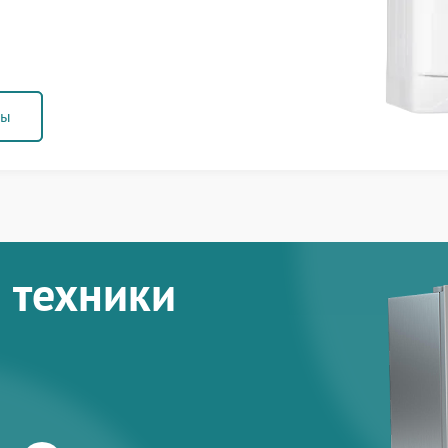
ны
 техники