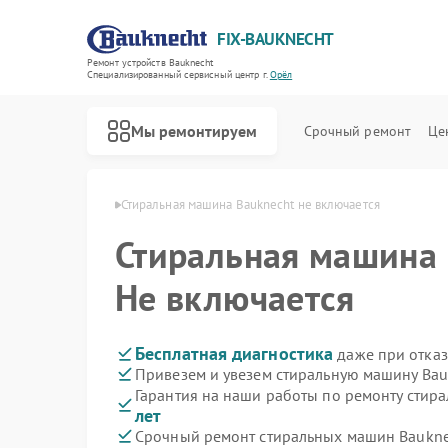
FIX-BAUKNECHT
Ремонт устройств Bauknecht
Специализированный cервисный центр г.
Орёл
Мы ремонтируем
Срочный ремонт
Це
н Bauknecht в Орле
Стиральная машина Bauknecht не включается
Стиральная машина
Не включается
Ремонт варочных панелей Bauknecht
Ремонт духовых шкафов Bauknecht
Ремонт микроволновых печей Bauknecht
Ремонт посудомоечных машин Bauknecht
Ремонт холодильников Bauknecht
Бесплатная диагностика
даже при отказ
Привезем и увезем стиральную машину Bau
Гарантия на наши работы по ремонту стир
лет
Срочный ремонт стиральных машин Bauknec