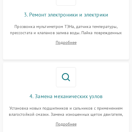
3. Ремонт электроники и электрики
Прозвонка мультиметром ТЭНа, датчика температуры,
прессостата и клапанов залива воды. Пайка поврежденных
дорожек или замена симисторов на плате управления.
Подробнее
Восстановление целостности проводки и контактов.
4. Замена механических узлов
Установка новых подшипников и сальников с применением
влагостойкой смазки. Замена изношенных щеток двигателя,
порванного ремня привода, неисправного сливного насоса
Подробнее
или поврежденной резиновой манжеты.