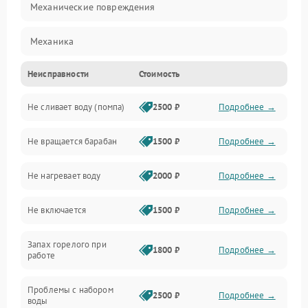
Механические повреждения
Механика
Неисправности
Стоимость
Электропитание
Не сливает воду (помпа)
2500 ₽
Подробнее →
Водоснабжение
Не вращается барабан
1500 ₽
Подробнее →
Слив
Не нагревает воду
2000 ₽
Подробнее →
Программное обеспечение
Не включается
1500 ₽
Подробнее →
Запах горелого при
1800 ₽
Подробнее →
работе
Проблемы с набором
2500 ₽
Подробнее →
воды