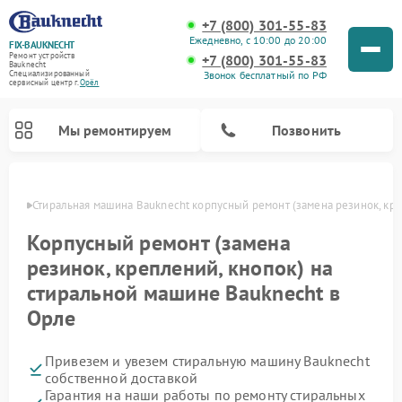
+7 (800) 301-55-83
Ежедневно, с 10:00 до 20:00
FIX-BAUKNECHT
Ремонт устройств
+7 (800) 301-55-83
Bauknecht
Звонок бесплатный по РФ
Специализированный
cервисный центр г.
Орёл
Мы ремонтируем
Позвонить
 Орле
Стиральная машина Bauknecht корпусный ремонт (замена резинок, кре
Корпусный ремонт (замена
резинок, креплений, кнопок) на
стиральной машине Bauknecht в
Орле
Ремонт варочных панелей Bauknecht
Ремонт микроволновых печей Bauknecht
Ремонт холодильников Bauknecht
Ремонт духовых шкафов Bauknecht
Ремонт посудомоечных машин Bauknecht
Привезем и увезем стиральную машину Bauknecht
собственной доставкой
Гарантия на наши работы по ремонту стиральных