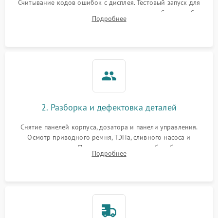
Считывание кодов ошибок с дисплея. Тестовый запуск для
выявления посторонних шумов, протечек или сбоев в работе
Подробнее
электронного модуля управления.
2. Разборка и дефектовка деталей
Снятие панелей корпуса, дозатора и панели управления.
Осмотр приводного ремня, ТЭНа, сливного насоса и
амортизаторов. Проверка подшипников барабана и
Подробнее
крестовины на износ, а манжеты люка на разрывы.