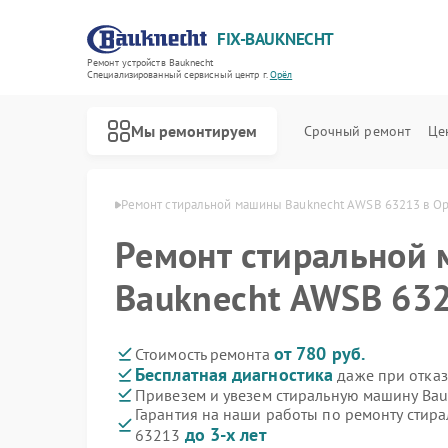
FIX-BAUKNECHT
Ремонт устройств Bauknecht
Специализированный cервисный центр г.
Орёл
Мы ремонтируем
Срочный ремонт
Це
н Bauknecht в Орле
Ремонт стиральной машины Bauknecht AWSB 63213 в О
Ремонт стиральной
Bauknecht AWSB 632
Ремонт варочных панелей Bauknecht
Ремонт духовых шкафов Bauknecht
Ремонт микроволновых печей Bauknecht
Ремонт посудомоечных машин Bauknecht
Ремонт холодильников Bauknecht
от 780 руб.
Стоимость ремонта
Бесплатная диагностика
даже при отказ
Привезем и увезем стиральную машину Ba
Гарантия на наши работы по ремонту стир
до 3-х лет
63213