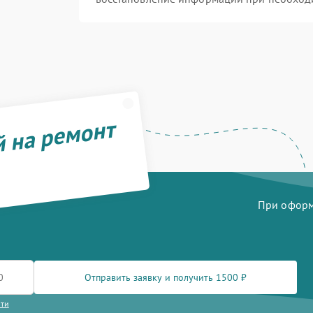
й на ремонт
При оформл
Отправить заявку и получить 1500 ₽
сти