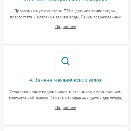
Прозвонка мультиметром ТЭНа, датчика температуры,
прессостата и клапанов залива воды. Пайка поврежденных
дорожек или замена симисторов на плате управления.
Подробнее
Восстановление целостности проводки и контактов.
4. Замена механических узлов
Установка новых подшипников и сальников с применением
влагостойкой смазки. Замена изношенных щеток двигателя,
порванного ремня привода, неисправного сливного насоса
Подробнее
или поврежденной резиновой манжеты.