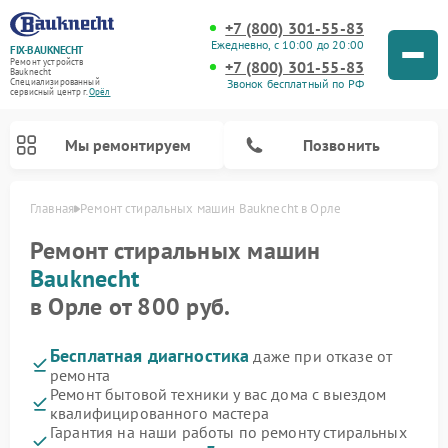
+7 (800) 301-55-83
Ежедневно, с 10:00 до 20:00
FIX-BAUKNECHT
Ремонт устройств
+7 (800) 301-55-83
Bauknecht
Звонок бесплатный по РФ
Специализированный
cервисный центр г.
Орёл
Мы ремонтируем
Позвонить
Главная
Ремонт стиральных машин Bauknecht в Орле
Ремонт стиральных машин
Bauknecht
в Орле от 800 руб.
Бесплатная диагностика
даже при отказе от
Ремонт варочных панелей Bauknecht
Ремонт микроволновых печей Bauknecht
Ремонт холодильников Bauknecht
Ремонт духовых шкафов Bauknecht
Ремонт посудомоечных машин Bauknecht
ремонта
Ремонт бытовой техники у вас дома с выездом
квалифицированного мастера
Гарантия на наши работы по ремонту стиральных