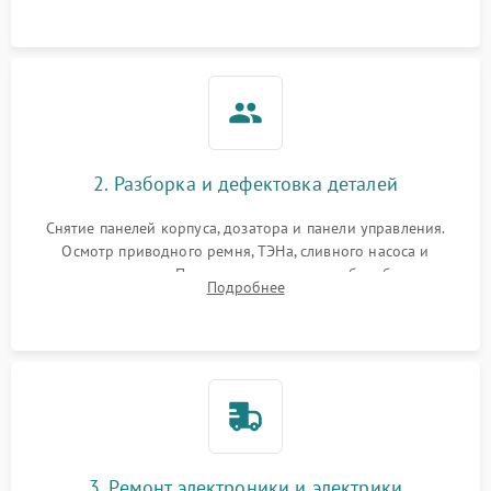
2. Разборка и дефектовка деталей
Снятие панелей корпуса, дозатора и панели управления.
Осмотр приводного ремня, ТЭНа, сливного насоса и
амортизаторов. Проверка подшипников барабана и
Подробнее
крестовины на износ, а манжеты люка на разрывы.
3. Ремонт электроники и электрики