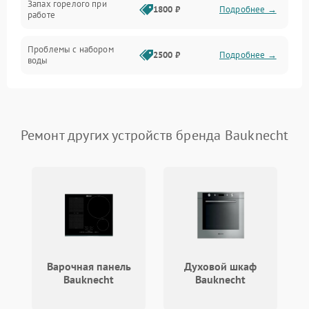
Запах горелого при
1800 ₽
Подробнее →
работе
Проблемы с набором
2500 ₽
Подробнее →
воды
Замена ТЭНа
2200 ₽
Подробнее →
Замена платы управления
2200 ₽
Подробнее →
Ремонт других устройств бренда Bauknecht
Варочная панель
Духовой шкаф
Bauknecht
Bauknecht