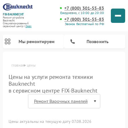
+7 (800) 301-55-83
Ежедневно, с 10:00 до 20:00
FIX-BAUKNECHT
Ремонт устройств
+7 (800) 301-55-83
Bauknecht
Звонок бесплатный по РФ
Специализированный
cервисный центр г.
Орёл
Мы ремонтируем
Позвонить
главная
цены
Цены на услуги ремонта техники
Bauknecht
в сервисном центре FIX-Bauknecht
Ремонт варочных панелей Bauknecht
Ремонт микроволновых печей Bauknecht
Ремонт стиральных машин Bauknecht
Ремонт духовых шкафов Bauknecht
Ремонт посудомоечных машин Bauknecht
Ремонт холодильников Bauknecht
Цены актуальны на текущую дату 07.08.2026