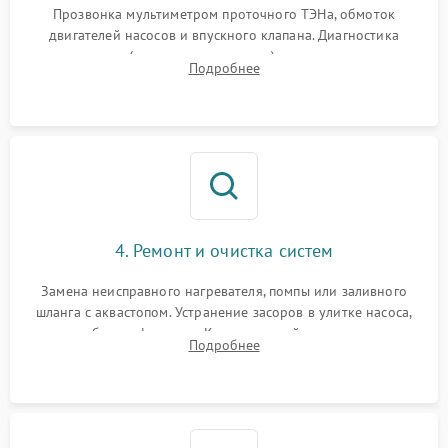
Прозвонка мультиметром проточного ТЭНа, обмоток
двигателей насосов и впускного клапана. Диагностика
прессостата (датчика уровня воды), датчика мутности,
Подробнее
концевика дверцы и электронного модуля управления.
4. Ремонт и очистка систем
Замена неисправного нагревателя, помпы или заливного
шланга с аквастопом. Устранение засоров в улитке насоса,
патрубках и фильтрах. Компонентный ремонт платы
Подробнее
управления, восстановление поврежденной проводки.