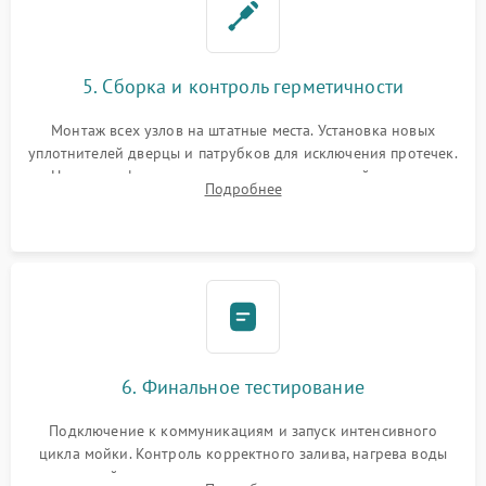
5. Сборка и контроль герметичности
Монтаж всех узлов на штатные места. Установка новых
уплотнителей дверцы и патрубков для исключения протечек.
Надежная фиксация хомутов гидравлической системы,
Подробнее
сборка корпуса и установка датчика поплавка.
6. Финальное тестирование
Подключение к коммуникациям и запуск интенсивного
цикла мойки. Контроль корректного залива, нагрева воды
до нужной температуры, отсутствия посторонних шумов,