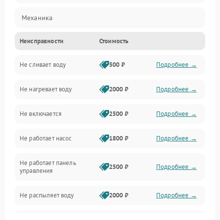
Механика
Неисправности
Стоимость
Управление
Не сливает воду
500 ₽
Подробнее →
Электропитание
Не нагревает воду
2000 ₽
Подробнее →
Датчики
Не включается
2500 ₽
Подробнее →
Нагрев
Не работает насос
1800 ₽
Подробнее →
Вода
Не работает панель
Гигиена
2500 ₽
Подробнее →
управления
Программное обеспечение
Не распыляет воду
2000 ₽
Подробнее →
Не запускается цикл