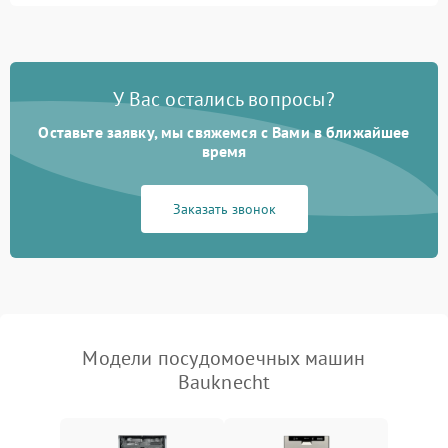
1800 ₽
Подробнее →
стирки
Проблемы с набором
1800 ₽
Подробнее →
воды
У Вас остались вопросы?
Оставьте заявку, мы свяжемся с Вами в ближайшее
Не работает сушилка
2100 ₽
Подробнее →
время
Сбои в работе таймера
1700 ₽
Подробнее →
Заказать звонок
Проблемы с
2100 ₽
Подробнее →
циркуляционным насосом
Модели посудомоечных машин
Bauknecht