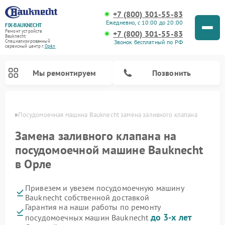
+7 (800) 301-55-83
Ежедневно, с 10:00 до 20:00
FIX-BAUKNECHT
Ремонт устройств
+7 (800) 301-55-83
Bauknecht
Звонок бесплатный по РФ
Специализированный
cервисный центр г.
Орёл
Мы ремонтируем
Позвонить
 Орле
Посудомоечная машина Bauknecht замена заливного клапана
Замена заливного клапана на
посудомоечной машине Bauknecht
в Орле
Ремонт варочных панелей Bauknecht
Ремонт микроволновых печей Bauknecht
Ремонт холодильников Bauknecht
Ремонт духовых шкафов Bauknecht
Ремонт стиральных машин Bauknecht
Привезем и увезем посудомоечную машину
Bauknecht собственной доставкой
Гарантия на наши работы по ремонту
до 3-х лет
посудомоечных машин Bauknecht