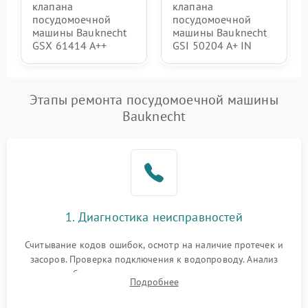
клапана
клапана
посудомоечной
посудомоечной
машины Bauknecht
машины Bauknecht
GSX 61414 A++
GSI 50204 A+ IN
Этапы ремонта посудомоечной машины
Bauknecht
1. Диагностика неисправностей
Считывание кодов ошибок, осмотр на наличие протечек и
засоров. Проверка подключения к водопроводу. Анализ
жалоб на отсутствие слива, нагрева, вращения
Подробнее
разбрызгивателей или срабатывание системы защиты
аквастоп.