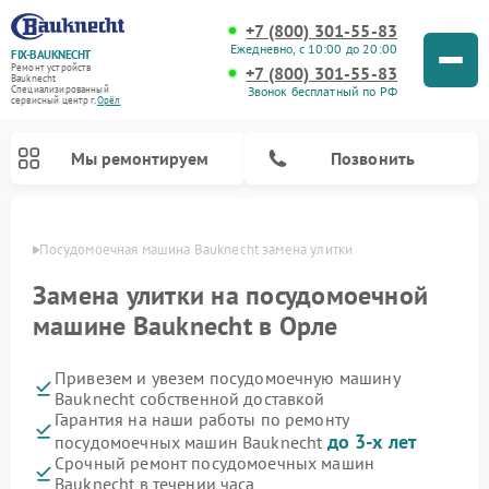
+7 (800) 301-55-83
Ежедневно, с 10:00 до 20:00
FIX-BAUKNECHT
Ремонт устройств
+7 (800) 301-55-83
Bauknecht
Звонок бесплатный по РФ
Специализированный
cервисный центр г.
Орёл
Мы ремонтируем
Позвонить
 Орле
Посудомоечная машина Bauknecht замена улитки
Замена улитки на посудомоечной
машине Bauknecht в Орле
Привезем и увезем посудомоечную машину
Ремонт варочных панелей Bauknecht
Ремонт микроволновых печей Bauknecht
Ремонт холодильников Bauknecht
Ремонт духовых шкафов Bauknecht
Ремонт стиральных машин Bauknecht
Bauknecht собственной доставкой
Гарантия на наши работы по ремонту
до 3-х лет
посудомоечных машин Bauknecht
Срочный ремонт посудомоечных машин
Bauknecht в течении часа