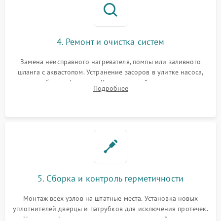
4. Ремонт и очистка систем
Замена неисправного нагревателя, помпы или заливного
шланга с аквастопом. Устранение засоров в улитке насоса,
патрубках и фильтрах. Компонентный ремонт платы
Подробнее
управления, восстановление поврежденной проводки.
5. Сборка и контроль герметичности
Монтаж всех узлов на штатные места. Установка новых
уплотнителей дверцы и патрубков для исключения протечек.
Надежная фиксация хомутов гидравлической системы,