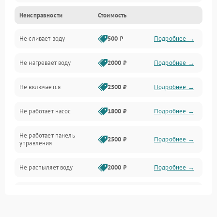
Неисправности
Стоимость
Управление
Не сливает воду
500 ₽
Подробнее →
Электропитание
Не нагревает воду
2000 ₽
Подробнее →
Датчики
Не включается
2500 ₽
Подробнее →
Нагрев
Не работает насос
1800 ₽
Подробнее →
Вода
Не работает панель
Гигиена
2500 ₽
Подробнее →
управления
Программное обеспечение
Не распыляет воду
2000 ₽
Подробнее →
Не запускается цикл
1800 ₽
Подробнее →
стирки