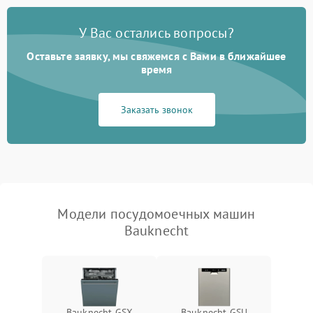
Проблемы с набором
1800 ₽
Подробнее →
воды
У Вас остались вопросы?
Оставьте заявку, мы свяжемся с Вами в ближайшее
Не работает сушилка
2100 ₽
Подробнее →
время
Сбои в работе таймера
1700 ₽
Подробнее →
Заказать звонок
Проблемы с
2100 ₽
Подробнее →
циркуляционным насосом
Модели посудомоечных машин
Bauknecht
Bauknecht GSX
Bauknecht GSU