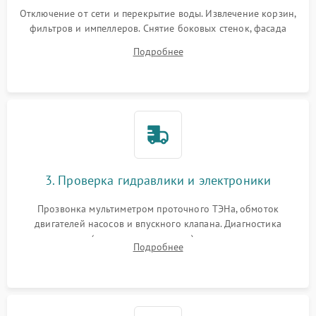
Отключение от сети и перекрытие воды. Извлечение корзин,
фильтров и импеллеров. Снятие боковых стенок, фасада
дверцы или нижнего поддона для прямого доступа к
Подробнее
циркуляционному насосу, ТЭНу и сливной помпе.
3. Проверка гидравлики и электроники
Прозвонка мультиметром проточного ТЭНа, обмоток
двигателей насосов и впускного клапана. Диагностика
прессостата (датчика уровня воды), датчика мутности,
Подробнее
концевика дверцы и электронного модуля управления.