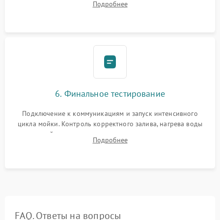
Подробнее
сборка корпуса и установка датчика поплавка.
6. Финальное тестирование
Подключение к коммуникациям и запуск интенсивного
цикла мойки. Контроль корректного залива, нагрева воды
до нужной температуры, отсутствия посторонних шумов,
Подробнее
штатного слива и абсолютной сухости в поддоне.
FAQ. Ответы на вопросы