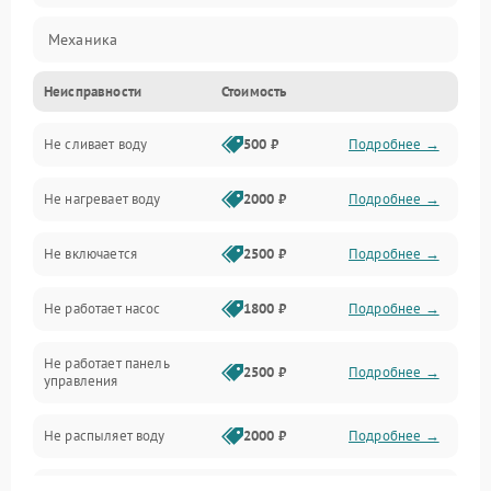
Механика
Неисправности
Стоимость
Управление
Не сливает воду
500 ₽
Подробнее →
Электропитание
Не нагревает воду
2000 ₽
Подробнее →
Датчики
Не включается
2500 ₽
Подробнее →
Нагрев
Не работает насос
1800 ₽
Подробнее →
Вода
Не работает панель
Гигиена
2500 ₽
Подробнее →
управления
Программное обеспечение
Не распыляет воду
2000 ₽
Подробнее →
Не запускается цикл