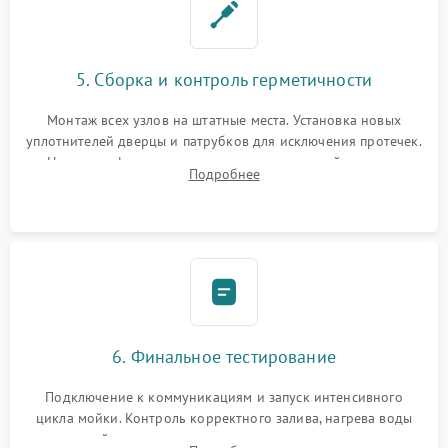
5. Сборка и контроль герметичности
Монтаж всех узлов на штатные места. Установка новых
уплотнителей дверцы и патрубков для исключения протечек.
Надежная фиксация хомутов гидравлической системы,
Подробнее
сборка корпуса и установка датчика поплавка.
6. Финальное тестирование
Подключение к коммуникациям и запуск интенсивного
цикла мойки. Контроль корректного залива, нагрева воды
до нужной температуры, отсутствия посторонних шумов,