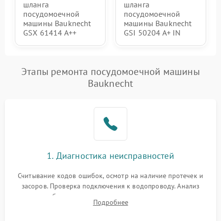
шланга
шланга
посудомоечной
посудомоечной
машины Bauknecht
машины Bauknecht
GSX 61414 A++
GSI 50204 A+ IN
Этапы ремонта посудомоечной машины
Bauknecht
1. Диагностика неисправностей
Считывание кодов ошибок, осмотр на наличие протечек и
засоров. Проверка подключения к водопроводу. Анализ
жалоб на отсутствие слива, нагрева, вращения
Подробнее
разбрызгивателей или срабатывание системы защиты
аквастоп.