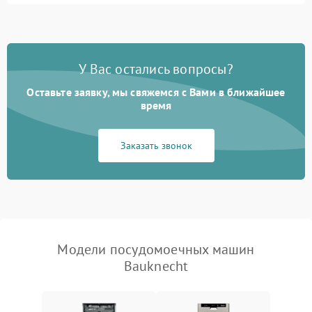
1800 ₽
Подробнее →
стирки
Проблемы с набором
1800 ₽
Подробнее →
воды
У Вас остались вопросы?
Оставьте заявку, мы свяжемся с Вами в ближайшее
Не работает сушилка
2100 ₽
Подробнее →
время
Сбои в работе таймера
1700 ₽
Подробнее →
Заказать звонок
Проблемы с
2100 ₽
Подробнее →
циркуляционным насосом
Модели посудомоечных машин
Bauknecht