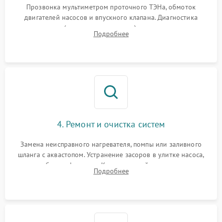
Прозвонка мультиметром проточного ТЭНа, обмоток
двигателей насосов и впускного клапана. Диагностика
прессостата (датчика уровня воды), датчика мутности,
Подробнее
концевика дверцы и электронного модуля управления.
4. Ремонт и очистка систем
Замена неисправного нагревателя, помпы или заливного
шланга с аквастопом. Устранение засоров в улитке насоса,
патрубках и фильтрах. Компонентный ремонт платы
Подробнее
управления, восстановление поврежденной проводки.