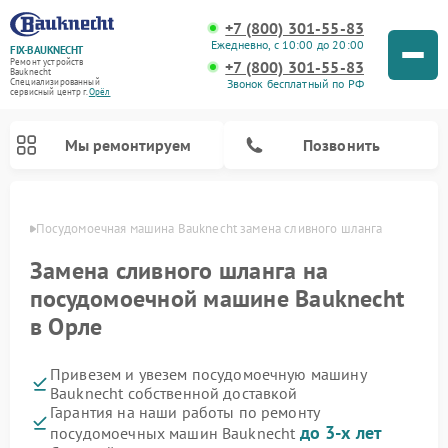
+7 (800) 301-55-83
Ежедневно, с 10:00 до 20:00
FIX-BAUKNECHT
Ремонт устройств
+7 (800) 301-55-83
Bauknecht
Звонок бесплатный по РФ
Специализированный
cервисный центр г.
Орёл
Мы ремонтируем
Позвонить
 Орле
Посудомоечная машина Bauknecht замена сливного шланга
Замена сливного шланга на
посудомоечной машине Bauknecht
в Орле
Ремонт варочных панелей Bauknecht
Ремонт микроволновых печей Bauknecht
Ремонт холодильников Bauknecht
Ремонт духовых шкафов Bauknecht
Ремонт стиральных машин Bauknecht
Привезем и увезем посудомоечную машину
Bauknecht собственной доставкой
Гарантия на наши работы по ремонту
до 3-х лет
посудомоечных машин Bauknecht