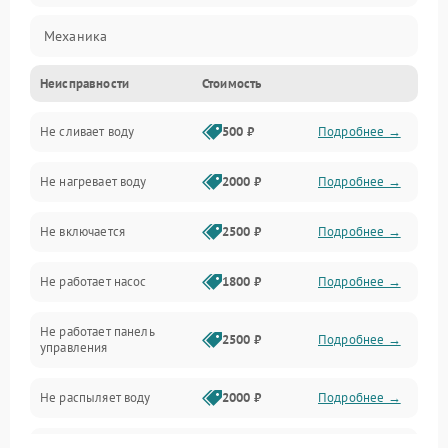
Механика
Неисправности
Стоимость
Управление
Не сливает воду
500 ₽
Подробнее →
Электропитание
Не нагревает воду
2000 ₽
Подробнее →
Датчики
Не включается
2500 ₽
Подробнее →
Нагрев
Не работает насос
1800 ₽
Подробнее →
Вода
Не работает панель
Гигиена
2500 ₽
Подробнее →
управления
Программное обеспечение
Не распыляет воду
2000 ₽
Подробнее →
Не запускается цикл