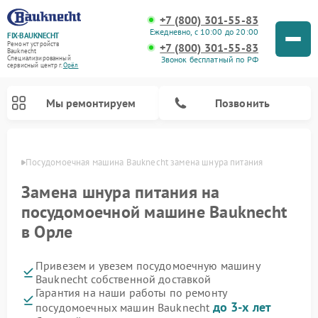
+7 (800) 301-55-83
Ежедневно, с 10:00 до 20:00
FIX-BAUKNECHT
Ремонт устройств
+7 (800) 301-55-83
Bauknecht
Звонок бесплатный по РФ
Специализированный
cервисный центр г.
Орёл
Мы ремонтируем
Позвонить
 Орле
Посудомоечная машина Bauknecht замена шнура питания
Замена шнура питания на
посудомоечной машине Bauknecht
в Орле
Ремонт варочных панелей Bauknecht
Ремонт микроволновых печей Bauknecht
Ремонт холодильников Bauknecht
Ремонт духовых шкафов Bauknecht
Ремонт стиральных машин Bauknecht
Привезем и увезем посудомоечную машину
Bauknecht собственной доставкой
Гарантия на наши работы по ремонту
до 3-х лет
посудомоечных машин Bauknecht