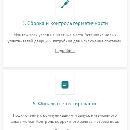
5. Сборка и контроль герметичности
Монтаж всех узлов на штатные места. Установка новых
уплотнителей дверцы и патрубков для исключения протечек.
Надежная фиксация хомутов гидравлической системы,
Подробнее
сборка корпуса и установка датчика поплавка.
6. Финальное тестирование
Подключение к коммуникациям и запуск интенсивного
цикла мойки. Контроль корректного залива, нагрева воды
до нужной температуры, отсутствия посторонних шумов,