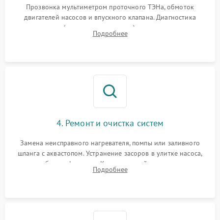
Прозвонка мультиметром проточного ТЭНа, обмоток
двигателей насосов и впускного клапана. Диагностика
прессостата (датчика уровня воды), датчика мутности,
Подробнее
концевика дверцы и электронного модуля управления.
4. Ремонт и очистка систем
Замена неисправного нагревателя, помпы или заливного
шланга с аквастопом. Устранение засоров в улитке насоса,
патрубках и фильтрах. Компонентный ремонт платы
Подробнее
управления, восстановление поврежденной проводки.