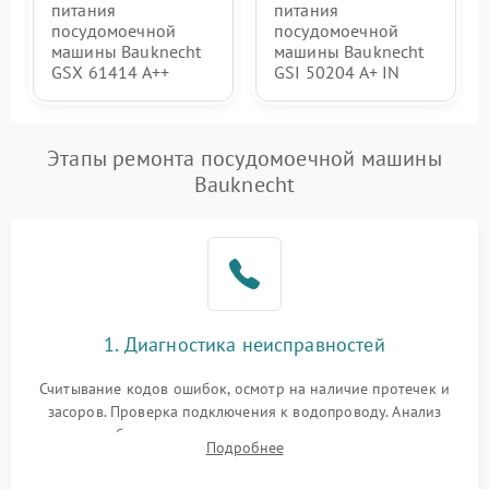
питания
питания
посудомоечной
посудомоечной
машины Bauknecht
машины Bauknecht
GSX 61414 A++
GSI 50204 A+ IN
Этапы ремонта посудомоечной машины
Bauknecht
1. Диагностика неисправностей
Считывание кодов ошибок, осмотр на наличие протечек и
засоров. Проверка подключения к водопроводу. Анализ
жалоб на отсутствие слива, нагрева, вращения
Подробнее
разбрызгивателей или срабатывание системы защиты
аквастоп.