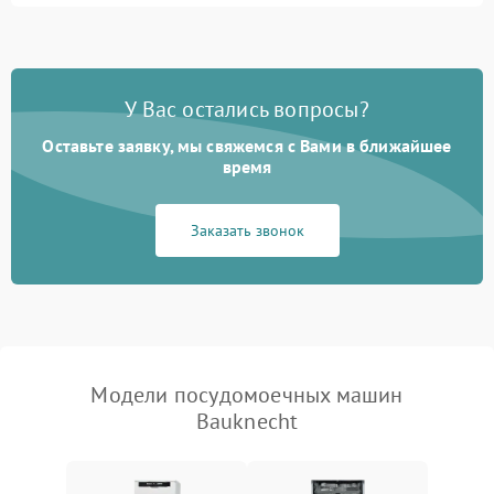
1800 ₽
Подробнее →
стирки
Проблемы с набором
1800 ₽
Подробнее →
воды
У Вас остались вопросы?
Оставьте заявку, мы свяжемся с Вами в ближайшее
Не работает сушилка
2100 ₽
Подробнее →
время
Сбои в работе таймера
1700 ₽
Подробнее →
Заказать звонок
Проблемы с
2100 ₽
Подробнее →
циркуляционным насосом
Модели посудомоечных машин
Bauknecht