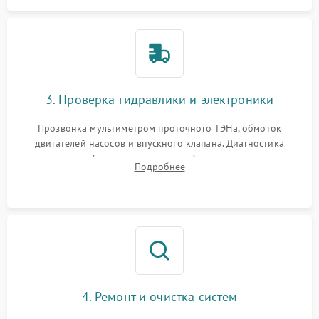
3. Проверка гидравлики и электроники
Прозвонка мультиметром проточного ТЭНа, обмоток
двигателей насосов и впускного клапана. Диагностика
прессостата (датчика уровня воды), датчика мутности,
Подробнее
концевика дверцы и электронного модуля управления.
4. Ремонт и очистка систем