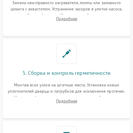
Замена неисправного нагревателя, помпы или заливного
шланга с аквастопом. Устранение засоров в улитке насоса,
патрубках и фильтрах. Компонентный ремонт платы
Подробнее
управления, восстановление поврежденной проводки.
5. Сборка и контроль герметичности
Монтаж всех узлов на штатные места. Установка новых
уплотнителей дверцы и патрубков для исключения протечек.
Надежная фиксация хомутов гидравлической системы,
Подробнее
сборка корпуса и установка датчика поплавка.