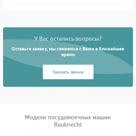
Не запускается цикл
1800 ₽
Подробнее →
стирки
Проблемы с набором
1800 ₽
Подробнее →
воды
У Вас остались вопросы?
Оставьте заявку, мы свяжемся с Вами в ближайшее
Не работает сушилка
2100 ₽
Подробнее →
время
Сбои в работе таймера
1700 ₽
Подробнее →
Заказать звонок
Проблемы с
2100 ₽
Подробнее →
циркуляционным насосом
Модели посудомоечных машин
Bauknecht