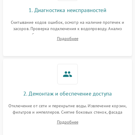
1. Диагностика неисправностей
Считывание кодов ошибок, осмотр на наличие протечек и
засоров. Проверка подключения к водопроводу. Анализ
жалоб на отсутствие слива, нагрева, вращения
Подробнее
разбрызгивателей или срабатывание системы защиты
аквастоп.
2. Демонтаж и обеспечение доступа
Отключение от сети и перекрытие воды. Извлечение корзин,
фильтров и импеллеров. Снятие боковых стенок, фасада
дверцы или нижнего поддона для прямого доступа к
Подробнее
циркуляционному насосу, ТЭНу и сливной помпе.