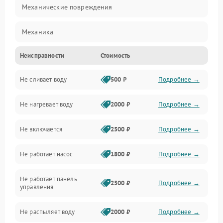
Механические повреждения
Механика
Неисправности
Стоимость
Управление
Не сливает воду
500 ₽
Подробнее →
Электропитание
Не нагревает воду
2000 ₽
Подробнее →
Датчики
Не включается
2500 ₽
Подробнее →
Нагрев
Не работает насос
1800 ₽
Подробнее →
Вода
Не работает панель
Гигиена
2500 ₽
Подробнее →
управления
Программное обеспечение
Не распыляет воду
2000 ₽
Подробнее →