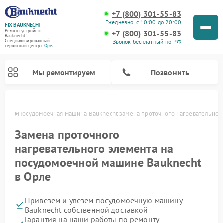
+7 (800) 301-55-83
Ежедневно, с 10:00 до 20:00
FIX-BAUKNECHT
Ремонт устройств
+7 (800) 301-55-83
Bauknecht
Звонок бесплатный по РФ
Специализированный
cервисный центр г.
Орёл
Мы ремонтируем
Позвонить
 Орле
Посудомоечная машина Bauknecht замена проточного нагревательног
Замена проточного
нагревательного элемента на
посудомоечной машине Bauknecht
в Орле
Ремонт варочных панелей Bauknecht
Ремонт микроволновых печей Bauknecht
Ремонт холодильников Bauknecht
Ремонт духовых шкафов Bauknecht
Ремонт стиральных машин Bauknecht
Привезем и увезем посудомоечную машину
Bauknecht собственной доставкой
Гарантия на наши работы по ремонту