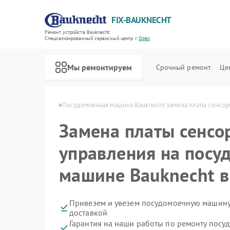
FIX-BAUKNECHT
Ремонт устройств Bauknecht
Специализированный cервисный центр г.
Орёл
Мы ремонтируем
Срочный ремонт
Це
н Bauknecht в Орле
Посудомоечная машина Bauknecht замена платы сенсор
Замена платы сенсо
управления на посу
машине Bauknecht в
Ремонт варочных панелей Bauknecht
Ремонт духовых шкафов Bauknecht
Ремонт микроволновых печей Bauknecht
Ремонт стиральных машин Bauknecht
Ремонт холодильников Bauknecht
Привезем и увезем посудомоечную машину
доставкой
Гарантия на наши работы по ремонту пос