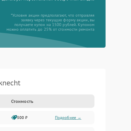
*Условия акции предполагают, что отправляя
заявку через текущую форму акции, вы
получаете купон на 1500 рублей. Купоном
можно оплатить до 25% от стоимости ремонта
knecht
Стоимость
500 ₽
Подробнее →