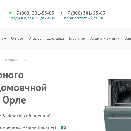
+7 (800) 301-55-83
+7 (800) 301-55-83
Ежедневно, с 10:00 до 20:00
Звонок бесплатный по РФ
ны
О нас
Отзывы
Доставка
Гарантии
Акции и скидки
Зая
ного управления
рного
домоечной
 Орле
 Bauknecht собственной
до
удомоечных машин Bauknecht