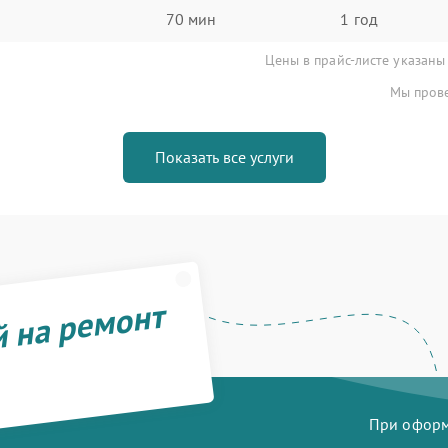
70 мин
1 год
Цены в прайс-листе указаны
Мы прове
Показать все услуги
й на ремонт
При оформл