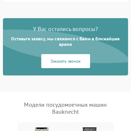
1800 ₽
Подробнее →
стирки
Проблемы с набором
1800 ₽
Подробнее →
воды
У Вас остались вопросы?
Оставьте заявку, мы свяжемся с Вами в ближайшее
Не работает сушилка
2100 ₽
Подробнее →
время
Сбои в работе таймера
1700 ₽
Подробнее →
Заказать звонок
Проблемы с
2100 ₽
Подробнее →
циркуляционным насосом
Модели посудомоечных машин
Bauknecht