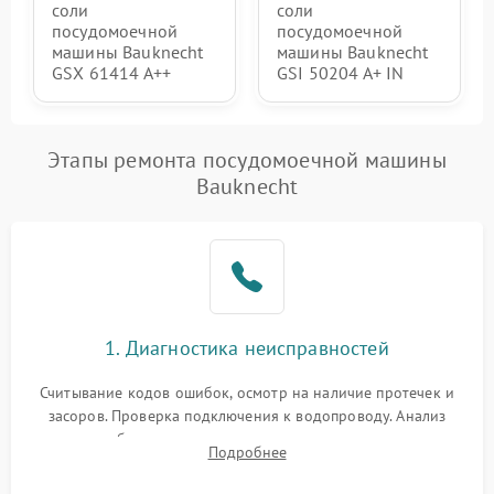
соли
соли
посудомоечной
посудомоечной
машины Bauknecht
машины Bauknecht
GSX 61414 A++
GSI 50204 A+ IN
Этапы ремонта посудомоечной машины
Bauknecht
1. Диагностика неисправностей
Считывание кодов ошибок, осмотр на наличие протечек и
засоров. Проверка подключения к водопроводу. Анализ
жалоб на отсутствие слива, нагрева, вращения
Подробнее
разбрызгивателей или срабатывание системы защиты
аквастоп.