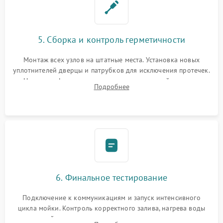
5. Сборка и контроль герметичности
Монтаж всех узлов на штатные места. Установка новых
уплотнителей дверцы и патрубков для исключения протечек.
Надежная фиксация хомутов гидравлической системы,
Подробнее
сборка корпуса и установка датчика поплавка.
6. Финальное тестирование
Подключение к коммуникациям и запуск интенсивного
цикла мойки. Контроль корректного залива, нагрева воды
до нужной температуры, отсутствия посторонних шумов,