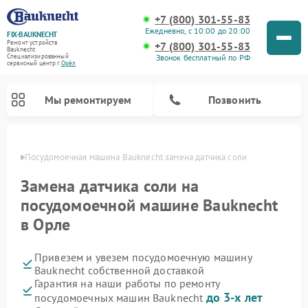
+7 (800) 301-55-83
Ежедневно, с 10:00 до 20:00
FIX-BAUKNECHT
Ремонт устройств
+7 (800) 301-55-83
Bauknecht
Звонок бесплатный по РФ
Специализированный
cервисный центр г.
Орёл
Мы ремонтируем
Позвонить
 Орле
Посудомоечная машина Bauknecht замена датчика соли
Замена датчика соли на
посудомоечной машине Bauknecht
в Орле
Ремонт варочных панелей Bauknecht
Ремонт микроволновых печей Bauknecht
Ремонт холодильников Bauknecht
Ремонт духовых шкафов Bauknecht
Ремонт стиральных машин Bauknecht
Привезем и увезем посудомоечную машину
Bauknecht собственной доставкой
Гарантия на наши работы по ремонту
до 3-х лет
посудомоечных машин Bauknecht