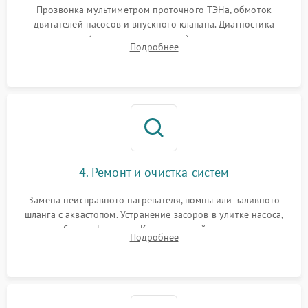
Прозвонка мультиметром проточного ТЭНа, обмоток
двигателей насосов и впускного клапана. Диагностика
прессостата (датчика уровня воды), датчика мутности,
Подробнее
концевика дверцы и электронного модуля управления.
4. Ремонт и очистка систем
Замена неисправного нагревателя, помпы или заливного
шланга с аквастопом. Устранение засоров в улитке насоса,
патрубках и фильтрах. Компонентный ремонт платы
Подробнее
управления, восстановление поврежденной проводки.