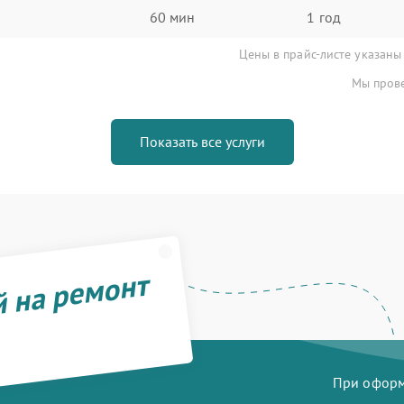
60 мин
1 год
Цены в прайс-листе указаны
Мы прове
Показать все услуги
й на ремонт
При оформл