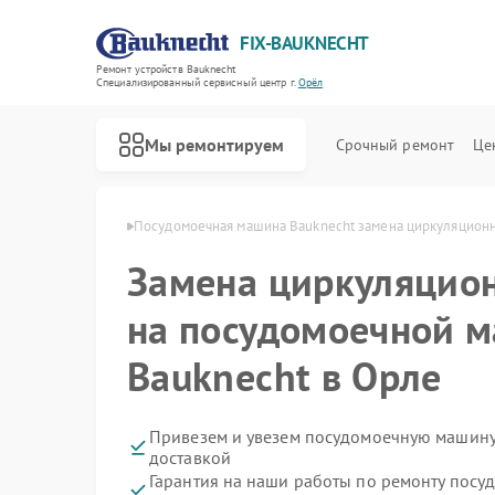
FIX-BAUKNECHT
Ремонт устройств Bauknecht
Специализированный cервисный центр г.
Орёл
Мы ремонтируем
Срочный ремонт
Це
н Bauknecht в Орле
Посудомоечная машина Bauknecht замена циркуляционн
Замена циркуляцион
на посудомоечной 
Bauknecht в Орле
Ремонт варочных панелей Bauknecht
Ремонт духовых шкафов Bauknecht
Ремонт микроволновых печей Bauknecht
Ремонт стиральных машин Bauknecht
Ремонт холодильников Bauknecht
Привезем и увезем посудомоечную машину
доставкой
Гарантия на наши работы по ремонту пос