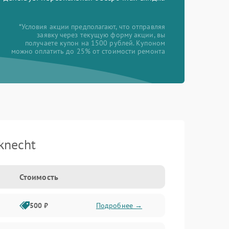
*Условия акции предполагают, что отправляя
заявку через текущую форму акции, вы
получаете купон на 1500 рублей. Купоном
можно оплатить до 25% от стоимости ремонта
knecht
Стоимость
500 ₽
Подробнее →