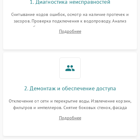
1. Диагностика неисправностей
Считывание кодов ошибок, осмотр на наличие протечек и
засоров. Проверка подключения к водопроводу. Анализ
жалоб на отсутствие слива, нагрева, вращения
Подробнее
разбрызгивателей или срабатывание системы защиты
аквастоп.
2. Демонтаж и обеспечение доступа
Отключение от сети и перекрытие воды. Извлечение корзин,
фильтров и импеллеров. Снятие боковых стенок, фасада
дверцы или нижнего поддона для прямого доступа к
Подробнее
циркуляционному насосу, ТЭНу и сливной помпе.