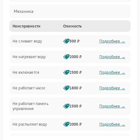
Механика
Неисправности
Стоимость
Управление
Не сливает воду
500 ₽
Подробнее →
Электропитание
Не нагревает воду
2000 ₽
Подробнее →
Датчики
Не включается
2500 ₽
Подробнее →
Нагрев
Не работает насос
1800 ₽
Подробнее →
Вода
Не работает панель
Гигиена
2500 ₽
Подробнее →
управления
Программное обеспечение
Не распыляет воду
2000 ₽
Подробнее →
Не запускается цикл