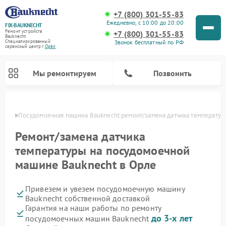
+7 (800) 301-55-83
Ежедневно, с 10:00 до 20:00
FIX-BAUKNECHT
Ремонт устройств
+7 (800) 301-55-83
Bauknecht
Звонок бесплатный по РФ
Специализированный
cервисный центр г.
Орёл
Мы ремонтируем
Позвонить
 Орле
Посудомоечная машина Bauknecht ремонт/замена датчика температур
Ремонт/замена датчика
температуры на посудомоечной
машине Bauknecht в Орле
Ремонт варочных панелей Bauknecht
Ремонт микроволновых печей Bauknecht
Ремонт холодильников Bauknecht
Ремонт духовых шкафов Bauknecht
Ремонт стиральных машин Bauknecht
Привезем и увезем посудомоечную машину
Bauknecht собственной доставкой
Гарантия на наши работы по ремонту
до 3-х лет
посудомоечных машин Bauknecht