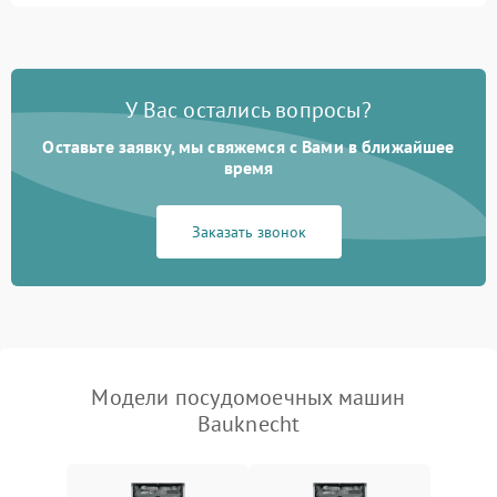
1800 ₽
Подробнее →
стирки
Проблемы с набором
1800 ₽
Подробнее →
воды
У Вас остались вопросы?
Оставьте заявку, мы свяжемся с Вами в ближайшее
Не работает сушилка
2100 ₽
Подробнее →
время
Сбои в работе таймера
1700 ₽
Подробнее →
Заказать звонок
Проблемы с
2100 ₽
Подробнее →
циркуляционным насосом
Модели посудомоечных машин
Bauknecht