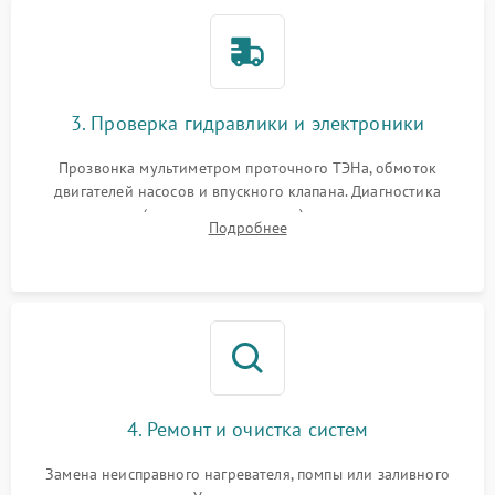
3. Проверка гидравлики и электроники
Прозвонка мультиметром проточного ТЭНа, обмоток
двигателей насосов и впускного клапана. Диагностика
прессостата (датчика уровня воды), датчика мутности,
Подробнее
концевика дверцы и электронного модуля управления.
4. Ремонт и очистка систем
Замена неисправного нагревателя, помпы или заливного