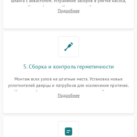
шланга с аквастопом. Устранение засоров в улитке насоса,
патрубках и фильтрах. Компонентный ремонт платы
Подробнее
управления, восстановление поврежденной проводки.
5. Сборка и контроль герметичности
Монтаж всех узлов на штатные места. Установка новых
уплотнителей дверцы и патрубков для исключения протечек.
Надежная фиксация хомутов гидравлической системы,
Подробнее
сборка корпуса и установка датчика поплавка.