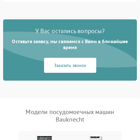
1800 ₽
Подробнее →
стирки
Проблемы с набором
1800 ₽
Подробнее →
воды
У Вас остались вопросы?
Оставьте заявку, мы свяжемся с Вами в ближайшее
Не работает сушилка
2100 ₽
Подробнее →
время
Сбои в работе таймера
1700 ₽
Подробнее →
Заказать звонок
Проблемы с
2100 ₽
Подробнее →
циркуляционным насосом
Модели посудомоечных машин
Bauknecht