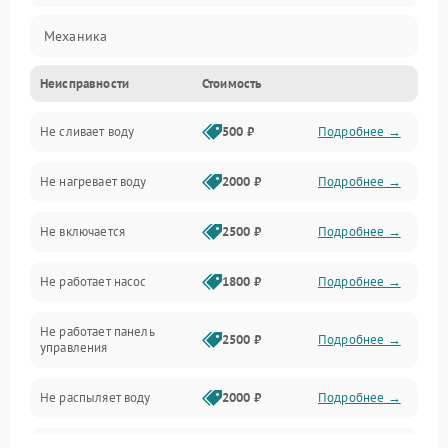
Механика
Неисправности
Стоимость
Управление
Не сливает воду
500 ₽
Подробнее →
Электропитание
Не нагревает воду
2000 ₽
Подробнее →
Датчики
Не включается
2500 ₽
Подробнее →
Нагрев
Не работает насос
1800 ₽
Подробнее →
Вода
Не работает панель
Гигиена
2500 ₽
Подробнее →
управления
Программное обеспечение
Не распыляет воду
2000 ₽
Подробнее →
Не запускается цикл