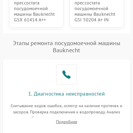
прессостата
прессостата
посудомоечной
посудомоечной
машины Bauknecht
машины Bauknecht
GSX 61414 A++
GSI 50204 A+ IN
Этапы ремонта посудомоечной машины
Bauknecht
1. Диагностика неисправностей
Считывание кодов ошибок, осмотр на наличие протечек и
засоров. Проверка подключения к водопроводу. Анализ
жалоб на отсутствие слива, нагрева, вращения
Подробнее
разбрызгивателей или срабатывание системы защиты
аквастоп.