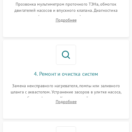
Прозвонка мультиметром проточного ТЭНа, обмоток
двигателей насосов и впускного клапана. Диагностика
прессостата (датчика уровня воды), датчика мутности,
Подробнее
концевика дверцы и электронного модуля управления.
4. Ремонт и очистка систем
Замена неисправного нагревателя, помпы или заливного
шланга с аквастопом. Устранение засоров в улитке насоса,
патрубках и фильтрах. Компонентный ремонт платы
Подробнее
управления, восстановление поврежденной проводки.