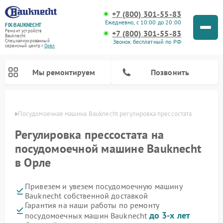
+7 (800) 301-55-83
Ежедневно, с 10:00 до 20:00
FIX-BAUKNECHT
Ремонт устройств
+7 (800) 301-55-83
Bauknecht
Звонок бесплатный по РФ
Специализированный
cервисный центр г.
Орёл
Мы ремонтируем
Позвонить
 Орле
Посудомоечная машина Bauknecht регулировка прессостата
Регулировка прессостата на
посудомоечной машине Bauknecht
в Орле
Ремонт варочных панелей Bauknecht
Ремонт микроволновых печей Bauknecht
Ремонт холодильников Bauknecht
Ремонт духовых шкафов Bauknecht
Ремонт стиральных машин Bauknecht
Привезем и увезем посудомоечную машину
Bauknecht собственной доставкой
Гарантия на наши работы по ремонту
до 3-х лет
посудомоечных машин Bauknecht