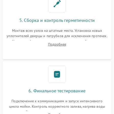
5. Сборка и контроль герметичности
Монтаж всех узлов на штатные места. Установка новых
уплотнителей дверцы и патрубков для исключения протечек.
Надежная фиксация хомутов гидравлической системы,
Подробнее
сборка корпуса и установка датчика поплавка.
6. Финальное тестирование
Подключение к коммуникациям и запуск интенсивного
цикла мойки. Контроль корректного залива, нагрева воды
до нужной температуры, отсутствия посторонних шумов,