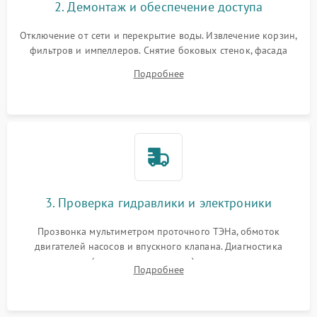
2. Демонтаж и обеспечение доступа
Отключение от сети и перекрытие воды. Извлечение корзин,
фильтров и импеллеров. Снятие боковых стенок, фасада
дверцы или нижнего поддона для прямого доступа к
Подробнее
циркуляционному насосу, ТЭНу и сливной помпе.
3. Проверка гидравлики и электроники
Прозвонка мультиметром проточного ТЭНа, обмоток
двигателей насосов и впускного клапана. Диагностика
прессостата (датчика уровня воды), датчика мутности,
Подробнее
концевика дверцы и электронного модуля управления.