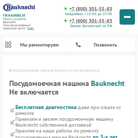
+7 (800) 301-55-83
Ежедневно, с 10:00 до 20:00
FIX-BAUKNECHT
Ремонт устройств
+7 (800) 301-55-83
Bauknecht
Звонок бесплатный по РФ
Специализированный
cервисный центр г.
Орёл
Мы ремонтируем
Позвонить
 Орле
Посудомоечная машина Bauknecht не включается
Посудомоечная машина
Bauknecht
Не включается
Бесплатная диагностика
даже при отказе от
Ремонт варочных панелей Bauknecht
Ремонт микроволновых печей Bauknecht
Ремонт холодильников Bauknecht
Ремонт духовых шкафов Bauknecht
Ремонт стиральных машин Bauknecht
ремонта
Привезем и увезем посудомоечную машину
Bauknecht собственной доставкой
Гарантия на наши работы по ремонту
до 3-х лет
посудомоечных машин Bauknecht