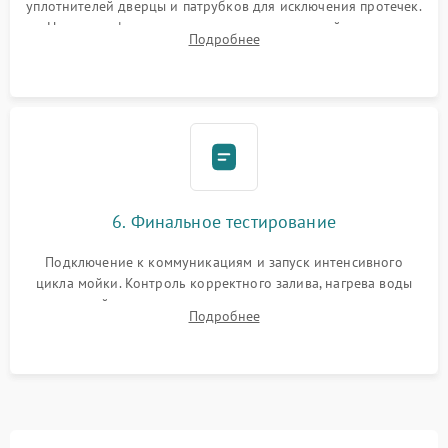
уплотнителей дверцы и патрубков для исключения протечек.
Надежная фиксация хомутов гидравлической системы,
Подробнее
сборка корпуса и установка датчика поплавка.
6. Финальное тестирование
Подключение к коммуникациям и запуск интенсивного
цикла мойки. Контроль корректного залива, нагрева воды
до нужной температуры, отсутствия посторонних шумов,
Подробнее
штатного слива и абсолютной сухости в поддоне.