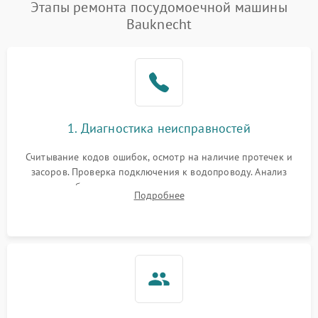
Этапы ремонта посудомоечной машины
Bauknecht
1. Диагностика неисправностей
Считывание кодов ошибок, осмотр на наличие протечек и
засоров. Проверка подключения к водопроводу. Анализ
жалоб на отсутствие слива, нагрева, вращения
Подробнее
разбрызгивателей или срабатывание системы защиты
аквастоп.