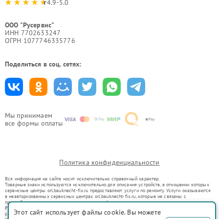
4.9-5.0
ООО "Русервис"
ИНН 7702633247
ОГРН 1077746335776
Поделиться в соц. сетях:
Мы принимаем
все формы оплаты
Политика конфиденциальности
Вся информация на сайте носит исключительно справочный характер.
Товарные знаки используются исключительно для описания устройств, в отношении которых
сервисные центры orl.bauknecht-fix.ru предоставляют услуги по ремонту. Услуги оказываются
в неавторизованных сервисных центрах orl.bauknecht-fix.ru, которые не связаны с
правообладателями товарных знаков или их официальными представителями.
Ремонт осуществляется для устройств, уже введенных в гражданский оборот в соответствии
Этот сайт использует файлы cookie. Вы можете
со статьей 1487 ГК РФ.