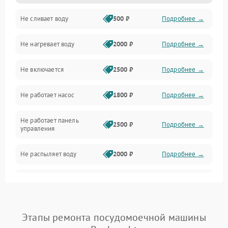
Не сливает воду
500 ₽
Подробнее →
Электропитание
Не нагревает воду
2000 ₽
Подробнее →
Датчики
Не включается
2500 ₽
Подробнее →
Нагрев
Не работает насос
1800 ₽
Подробнее →
Вода
Не работает панель
Гигиена
2500 ₽
Подробнее →
управления
Программное обеспечение
Не распыляет воду
2000 ₽
Подробнее →
Не запускается цикл
1800 ₽
Подробнее →
стирки
Проблемы с набором
Этапы ремонта посудомоечной машины
1800 ₽
Подробнее →
воды