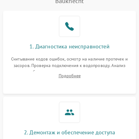
Bauknecht
Не работает сушилка
2100 ₽
Подробнее →
Сбои в работе таймера
1700 ₽
Подробнее →
Проблемы с
2100 ₽
Подробнее →
1. Диагностика неисправностей
циркуляционным насосом
Считывание кодов ошибок, осмотр на наличие протечек и
засоров. Проверка подключения к водопроводу. Анализ
жалоб на отсутствие слива, нагрева, вращения
Подробнее
разбрызгивателей или срабатывание системы защиты
аквастоп.
2. Демонтаж и обеспечение доступа