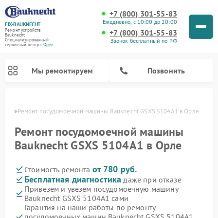
+7 (800) 301-55-83
Ежедневно, с 10:00 до 20:00
FIX-BAUKNECHT
Ремонт устройств
+7 (800) 301-55-83
Bauknecht
Звонок бесплатный по РФ
Специализированный
cервисный центр г.
Орёл
Мы ремонтируем
Позвонить
 Орле
Ремонт посудомоечной машины Bauknecht GSXS 5104A1 в Орле
Ремонт посудомоечной машины
Bauknecht GSXS 5104A1 в Орле
от 780 руб.
Стоимость ремонта
Ремонт варочных панелей Bauknecht
Ремонт микроволновых печей Bauknecht
Ремонт холодильников Bauknecht
Ремонт духовых шкафов Bauknecht
Ремонт стиральных машин Bauknecht
Бесплатная диагностика
даже при отказе
Привезем и увезем посудомоечную машину
Bauknecht GSXS 5104A1 сами
Гарантия на наши работы по ремонту
посудомоечных машин Bauknecht GSXS 5104A1