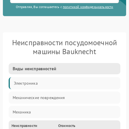
Отправляя, Вы соглашаетесь с
политикой конфиденциальности
Неисправности посудомоечной
машины Bauknecht
Виды неисправностей
Электроника
Механические повреждения
Механика
Неисправности
Стоимость
Управление