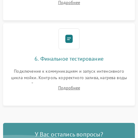
Подробнее
сборка корпуса и установка датчика поплавка.
6. Финальное тестирование
Подключение к коммуникациям и запуск интенсивного
цикла мойки. Контроль корректного залива, нагрева воды
до нужной температуры, отсутствия посторонних шумов,
Подробнее
штатного слива и абсолютной сухости в поддоне.
У Вас остались вопросы?