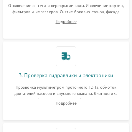
Отключение от сети и перекрытие воды. Извлечение корзин,
фильтров и импеллеров. Снятие боковых стенок, фасада
дверцы или нижнего поддона для прямого доступа к
Подробнее
циркуляционному насосу, ТЭНу и сливной помпе.
3. Проверка гидравлики и электроники
Прозвонка мультиметром проточного ТЭНа, обмоток
двигателей насосов и впускного клапана. Диагностика
прессостата (датчика уровня воды), датчика мутности,
Подробнее
концевика дверцы и электронного модуля управления.