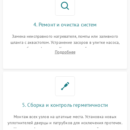
4. Ремонт и очистка систем
Замена неисправного нагревателя, помпы или заливного
шланга с аквастопом. Устранение засоров в улитке насоса,
патрубках и фильтрах. Компонентный ремонт платы
Подробнее
управления, восстановление поврежденной проводки.
5. Сборка и контроль герметичности
Монтаж всех узлов на штатные места. Установка новых
уплотнителей дверцы и патрубков для исключения протечек.
Надежная фиксация хомутов гидравлической системы,