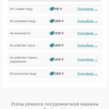
Не сливает воду
500 ₽
Подробнее →
Электропитание
Не нагревает воду
2000 ₽
Подробнее →
Датчики
Не включается
2500 ₽
Подробнее →
Нагрев
Не работает насос
1800 ₽
Подробнее →
Вода
Не работает панель
Гигиена
2500 ₽
Подробнее →
управления
Программное обеспечение
Не распыляет воду
2000 ₽
Подробнее →
Не запускается цикл
1800 ₽
Подробнее →
стирки
Проблемы с набором
Этапы ремонта посудомоечной машины
1800 ₽
Подробнее →
воды