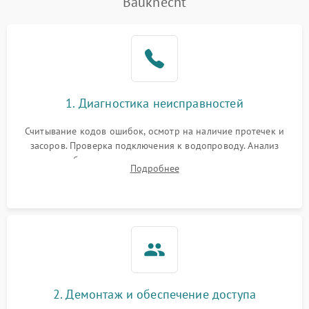
Bauknecht
Не работает сушилка
2100 ₽
Подробнее →
Сбои в работе таймера
1700 ₽
Подробнее →
Проблемы с
2100 ₽
Подробнее →
1. Диагностика неисправностей
циркуляционным насосом
Считывание кодов ошибок, осмотр на наличие протечек и
засоров. Проверка подключения к водопроводу. Анализ
жалоб на отсутствие слива, нагрева, вращения
Подробнее
разбрызгивателей или срабатывание системы защиты
аквастоп.
2. Демонтаж и обеспечение доступа