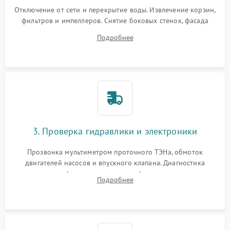
Отключение от сети и перекрытие воды. Извлечение корзин,
фильтров и импеллеров. Снятие боковых стенок, фасада
дверцы или нижнего поддона для прямого доступа к
Подробнее
циркуляционному насосу, ТЭНу и сливной помпе.
3. Проверка гидравлики и электроники
Прозвонка мультиметром проточного ТЭНа, обмоток
двигателей насосов и впускного клапана. Диагностика
прессостата (датчика уровня воды), датчика мутности,
Подробнее
концевика дверцы и электронного модуля управления.