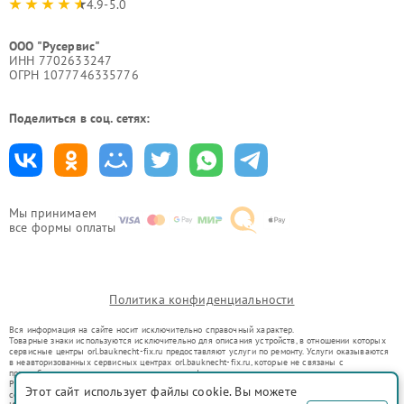
4.9-5.0
ООО "Русервис"
ИНН 7702633247
ОГРН 1077746335776
Поделиться в соц. сетях:
Мы принимаем
все формы оплаты
Политика конфиденциальности
Вся информация на сайте носит исключительно справочный характер.
Товарные знаки используются исключительно для описания устройств, в отношении которых
сервисные центры orl.bauknecht-fix.ru предоставляют услуги по ремонту. Услуги оказываются
в неавторизованных сервисных центрах orl.bauknecht-fix.ru, которые не связаны с
правообладателями товарных знаков или их официальными представителями.
Ремонт осуществляется для устройств, уже введенных в гражданский оборот в соответствии
Этот сайт использует файлы cookie. Вы можете
со статьей 1487 ГК РФ.