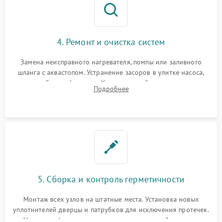
4. Ремонт и очистка систем
Замена неисправного нагревателя, помпы или заливного
шланга с аквастопом. Устранение засоров в улитке насоса,
патрубках и фильтрах. Компонентный ремонт платы
Подробнее
управления, восстановление поврежденной проводки.
5. Сборка и контроль герметичности
Монтаж всех узлов на штатные места. Установка новых
уплотнителей дверцы и патрубков для исключения протечек.
Надежная фиксация хомутов гидравлической системы,