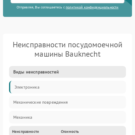
Отправляя, Вы соглашаетесь с
политикой конфиденциальности
Неисправности посудомоечной
машины Bauknecht
Виды неисправностей
Электроника
Механические повреждения
Механика
Неисправности
Стоимость
Управление