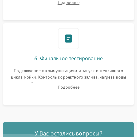
Подробнее
сборка корпуса и установка датчика поплавка.
6. Финальное тестирование
Подключение к коммуникациям и запуск интенсивного
цикла мойки. Контроль корректного залива, нагрева воды
до нужной температуры, отсутствия посторонних шумов,
Подробнее
штатного слива и абсолютной сухости в поддоне.
У Вас остались вопросы?