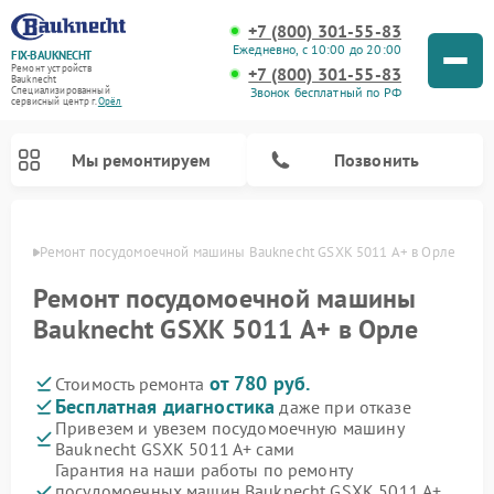
+7 (800) 301-55-83
Ежедневно, с 10:00 до 20:00
FIX-BAUKNECHT
Ремонт устройств
+7 (800) 301-55-83
Bauknecht
Звонок бесплатный по РФ
Специализированный
cервисный центр г.
Орёл
Мы ремонтируем
Позвонить
 Орле
Ремонт посудомоечной машины Bauknecht GSXK 5011 A+ в Орле
Ремонт посудомоечной машины
Bauknecht GSXK 5011 A+ в Орле
от 780 руб.
Стоимость ремонта
Ремонт варочных панелей Bauknecht
Ремонт микроволновых печей Bauknecht
Ремонт холодильников Bauknecht
Ремонт духовых шкафов Bauknecht
Ремонт стиральных машин Bauknecht
Бесплатная диагностика
даже при отказе
Привезем и увезем посудомоечную машину
Bauknecht GSXK 5011 A+ сами
Гарантия на наши работы по ремонту
посудомоечных машин Bauknecht GSXK 5011 A+