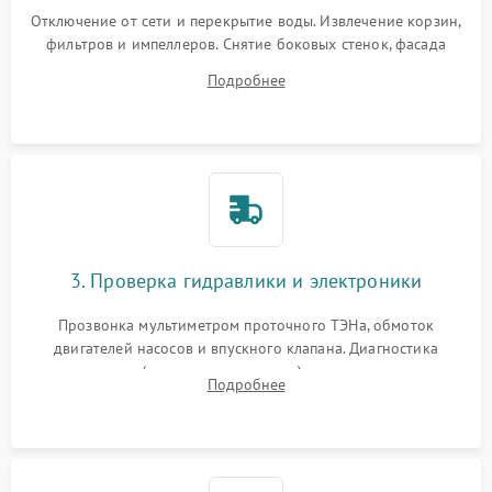
Отключение от сети и перекрытие воды. Извлечение корзин,
фильтров и импеллеров. Снятие боковых стенок, фасада
дверцы или нижнего поддона для прямого доступа к
Подробнее
циркуляционному насосу, ТЭНу и сливной помпе.
3. Проверка гидравлики и электроники
Прозвонка мультиметром проточного ТЭНа, обмоток
двигателей насосов и впускного клапана. Диагностика
прессостата (датчика уровня воды), датчика мутности,
Подробнее
концевика дверцы и электронного модуля управления.