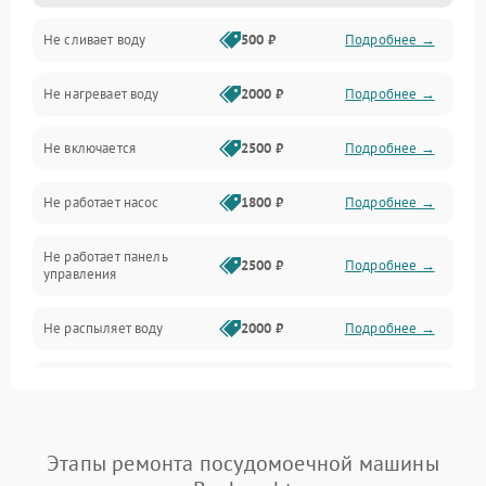
Не сливает воду
500 ₽
Подробнее →
Электропитание
Не нагревает воду
2000 ₽
Подробнее →
Датчики
Не включается
2500 ₽
Подробнее →
Нагрев
Не работает насос
1800 ₽
Подробнее →
Вода
Не работает панель
Гигиена
2500 ₽
Подробнее →
управления
Программное обеспечение
Не распыляет воду
2000 ₽
Подробнее →
Не запускается цикл
1800 ₽
Подробнее →
стирки
Проблемы с набором
Этапы ремонта посудомоечной машины
1800 ₽
Подробнее →
воды