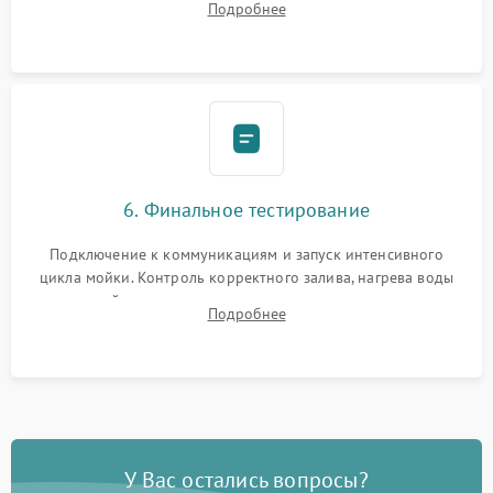
Подробнее
сборка корпуса и установка датчика поплавка.
6. Финальное тестирование
Подключение к коммуникациям и запуск интенсивного
цикла мойки. Контроль корректного залива, нагрева воды
до нужной температуры, отсутствия посторонних шумов,
Подробнее
штатного слива и абсолютной сухости в поддоне.
У Вас остались вопросы?