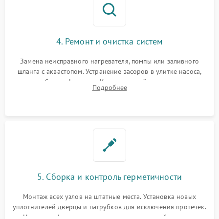
4. Ремонт и очистка систем
Замена неисправного нагревателя, помпы или заливного
шланга с аквастопом. Устранение засоров в улитке насоса,
патрубках и фильтрах. Компонентный ремонт платы
Подробнее
управления, восстановление поврежденной проводки.
5. Сборка и контроль герметичности
Монтаж всех узлов на штатные места. Установка новых
уплотнителей дверцы и патрубков для исключения протечек.
Надежная фиксация хомутов гидравлической системы,