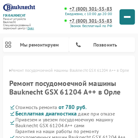
+7 (800) 301-55-83
Ежедневно, с 10:00 до 20:00
FIX-BAUKNECHT
Ремонт устройств
+7 (800) 301-55-83
Bauknecht
Звонок бесплатный по РФ
Специализированный
cервисный центр г.
Орёл
Мы ремонтируем
Позвонить
 Орле
Ремонт посудомоечной машины Bauknecht GSX 61204 A++ в Орле
Ремонт посудомоечной машины
Bauknecht GSX 61204 A++ в Орле
от 780 руб.
Стоимость ремонта
Ремонт варочных панелей Bauknecht
Ремонт микроволновых печей Bauknecht
Ремонт холодильников Bauknecht
Ремонт духовых шкафов Bauknecht
Ремонт стиральных машин Bauknecht
Бесплатная диагностика
даже при отказе
Привезем и увезем посудомоечную машину
Bauknecht GSX 61204 A++ сами
Гарантия на наши работы по ремонту
посудомоечных машин Bauknecht GSX 61204 A++