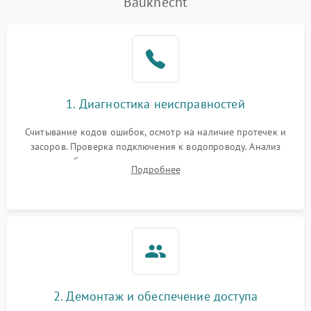
Bauknecht
Не работает сушилка
2100 ₽
Подробнее →
Сбои в работе таймера
1700 ₽
Подробнее →
Проблемы с
2100 ₽
Подробнее →
1. Диагностика неисправностей
циркуляционным насосом
Считывание кодов ошибок, осмотр на наличие протечек и
засоров. Проверка подключения к водопроводу. Анализ
жалоб на отсутствие слива, нагрева, вращения
Подробнее
разбрызгивателей или срабатывание системы защиты
аквастоп.
2. Демонтаж и обеспечение доступа