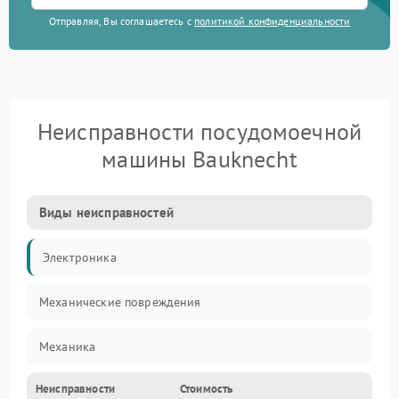
Отправляя, Вы соглашаетесь с
политикой конфиденциальности
Неисправности посудомоечной
машины Bauknecht
Виды неисправностей
Электроника
Механические повреждения
Механика
Неисправности
Стоимость
Управление