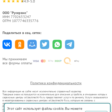
4.9-5.0
ООО "Русервис"
ИНН 7702633247
ОГРН 1077746335776
Поделиться в соц. сетях:
Мы принимаем
все формы оплаты
Политика конфиденциальности
Вся информация на сайте носит исключительно справочный характер.
Товарные знаки используются исключительно для описания устройств, в отношении которых
сервисные центры orl.bauknecht-fix.ru предоставляют услуги по ремонту. Услуги оказываются
в неавторизованных сервисных центрах orl.bauknecht-fix.ru, которые не связаны с
правообладателями товарных знаков или их официальными представителями.
Ремонт осуществляется для устройств, уже введенных в гражданский оборот в соответствии
Этот сайт использует файлы cookie. Вы можете
со статьей 1487 ГК РФ.