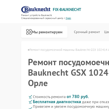
FIX-BAUKNECHT
Ремонт устройств Bauknecht
Специализированный cервисный центр г.
Орёл
Мы ремонтируем
Срочный ремонт
Це
н Bauknecht в Орле
Ремонт посудомоечной машины Bauknecht GSX 102414 
Ремонт посудомоеч
Bauknecht GSX 1024
Орле
Ремонт варочных панелей Bauknecht
Ремонт духовых шкафов Bauknecht
Ремонт микроволновых печей Bauknecht
Ремонт стиральных машин Bauknecht
Ремонт холодильников Bauknecht
от 780 руб.
Стоимость ремонта
Бесплатная диагностика
даже при отказ
Привезем и увезем посудомоечную машину