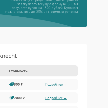
*Условия акции предполагают, что отправляя
заявку через текущую форму акции, вы
получаете купон на 1500 рублей. Купоном
можно оплатить до 25% от стоимости ремонта
knecht
Стоимость
500 ₽
Подробнее →
2000 ₽
Подробнее →