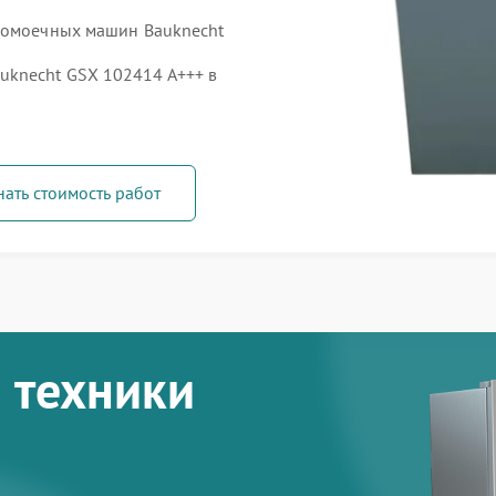
удомоечных машин Bauknecht
knecht GSX 102414 A+++ в
нать стоимость работ
 техники