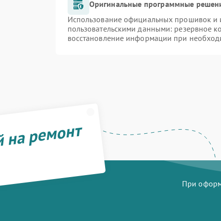
Оригинальные программные решени
Использование официальных прошивок и и
пользовательскими данными: резервное к
восстановление информации при необход
й на ремонт
При оформл