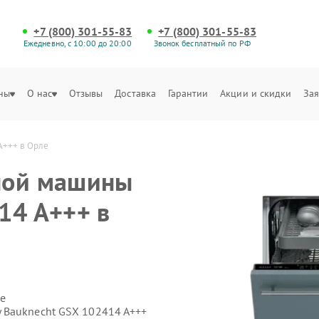
+7 (800) 301-55-83
+7 (800) 301-55-83
Ежедневно, с 10:00 до 20:00
Звонок бесплатный по РФ
ны
О нас
Отзывы
Доставка
Гарантии
Акции и скидки
Зая
A+++ в Орле
ной машины
14 A+++ в
е
 Bauknecht GSX 102414 A+++