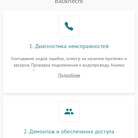
Bauknecht
Не работает сушилка
2100 ₽
Подробнее →
Сбои в работе таймера
1700 ₽
Подробнее →
Проблемы с
2100 ₽
Подробнее →
1. Диагностика неисправностей
циркуляционным насосом
Считывание кодов ошибок, осмотр на наличие протечек и
засоров. Проверка подключения к водопроводу. Анализ
жалоб на отсутствие слива, нагрева, вращения
Подробнее
разбрызгивателей или срабатывание системы защиты
аквастоп.
2. Демонтаж и обеспечение доступа