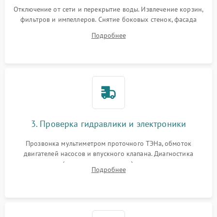
Отключение от сети и перекрытие воды. Извлечение корзин,
фильтров и импеллеров. Снятие боковых стенок, фасада
дверцы или нижнего поддона для прямого доступа к
Подробнее
циркуляционному насосу, ТЭНу и сливной помпе.
3. Проверка гидравлики и электроники
Прозвонка мультиметром проточного ТЭНа, обмоток
двигателей насосов и впускного клапана. Диагностика
прессостата (датчика уровня воды), датчика мутности,
Подробнее
концевика дверцы и электронного модуля управления.