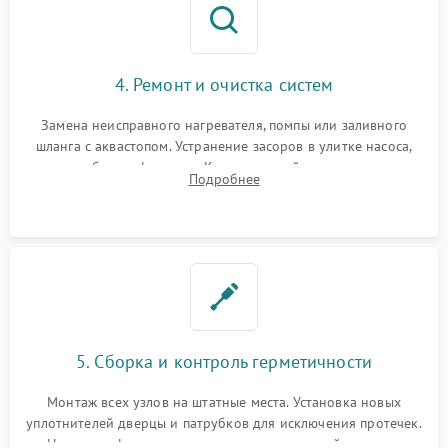
4. Ремонт и очистка систем
Замена неисправного нагревателя, помпы или заливного
шланга с аквастопом. Устранение засоров в улитке насоса,
патрубках и фильтрах. Компонентный ремонт платы
Подробнее
управления, восстановление поврежденной проводки.
5. Сборка и контроль герметичности
Монтаж всех узлов на штатные места. Установка новых
уплотнителей дверцы и патрубков для исключения протечек.
Надежная фиксация хомутов гидравлической системы,