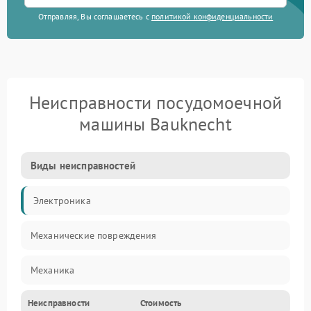
Отправляя, Вы соглашаетесь с
политикой конфиденциальности
Неисправности посудомоечной
машины Bauknecht
Виды неисправностей
Электроника
Механические повреждения
Механика
Неисправности
Стоимость
Управление