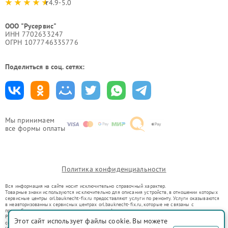
4.9-5.0
ООО "Русервис"
ИНН 7702633247
ОГРН 1077746335776
Поделиться в соц. сетях:
Мы принимаем
все формы оплаты
Политика конфиденциальности
Вся информация на сайте носит исключительно справочный характер.
Товарные знаки используются исключительно для описания устройств, в отношении которых
сервисные центры orl.bauknecht-fix.ru предоставляют услуги по ремонту. Услуги оказываются
в неавторизованных сервисных центрах orl.bauknecht-fix.ru, которые не связаны с
правообладателями товарных знаков или их официальными представителями.
Ремонт осуществляется для устройств, уже введенных в гражданский оборот в соответствии
Этот сайт использует файлы cookie. Вы можете
со статьей 1487 ГК РФ.