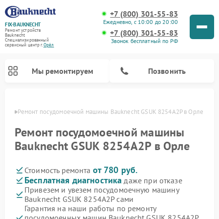
+7 (800) 301-55-83
Ежедневно, с 10:00 до 20:00
FIX-BAUKNECHT
Ремонт устройств
+7 (800) 301-55-83
Bauknecht
Звонок бесплатный по РФ
Специализированный
cервисный центр г.
Орёл
Мы ремонтируем
Позвонить
 Орле
Ремонт посудомоечной машины Bauknecht GSUK 8254A2P в Орле
Ремонт посудомоечной машины
Bauknecht GSUK 8254A2P в Орле
от 780 руб.
Стоимость ремонта
Ремонт варочных панелей Bauknecht
Ремонт микроволновых печей Bauknecht
Ремонт холодильников Bauknecht
Ремонт духовых шкафов Bauknecht
Ремонт стиральных машин Bauknecht
Бесплатная диагностика
даже при отказе
Привезем и увезем посудомоечную машину
Bauknecht GSUK 8254A2P сами
Гарантия на наши работы по ремонту
посудомоечных машин Bauknecht GSUK 8254A2P