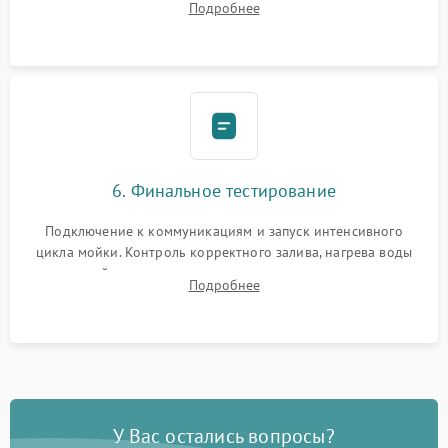
Подробнее
сборка корпуса и установка датчика поплавка.
6. Финальное тестирование
Подключение к коммуникациям и запуск интенсивного
цикла мойки. Контроль корректного залива, нагрева воды
до нужной температуры, отсутствия посторонних шумов,
Подробнее
штатного слива и абсолютной сухости в поддоне.
У Вас остались вопросы?