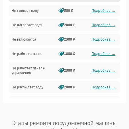
Не сливает воду
500 ₽
Подробнее →
Электропитание
Не нагревает воду
2000 ₽
Подробнее →
Датчики
Не включается
2500 ₽
Подробнее →
Нагрев
Не работает насос
1800 ₽
Подробнее →
Вода
Не работает панель
Гигиена
2500 ₽
Подробнее →
управления
Программное обеспечение
Не распыляет воду
2000 ₽
Подробнее →
Не запускается цикл
1800 ₽
Подробнее →
стирки
Проблемы с набором
Этапы ремонта посудомоечной машины
1800 ₽
Подробнее →
воды