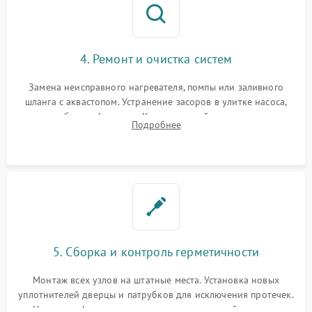
4. Ремонт и очистка систем
Замена неисправного нагревателя, помпы или заливного
шланга с аквастопом. Устранение засоров в улитке насоса,
патрубках и фильтрах. Компонентный ремонт платы
Подробнее
управления, восстановление поврежденной проводки.
5. Сборка и контроль герметичности
Монтаж всех узлов на штатные места. Установка новых
уплотнителей дверцы и патрубков для исключения протечек.
Надежная фиксация хомутов гидравлической системы,