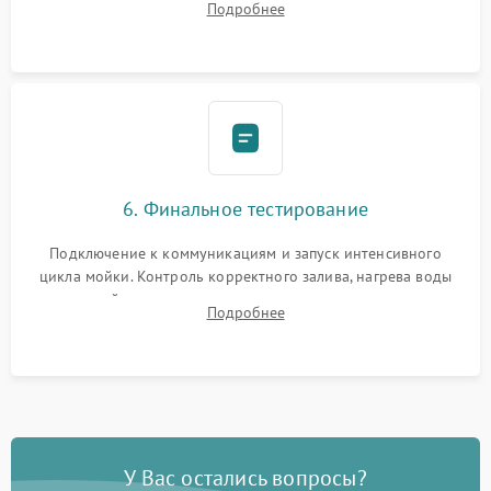
Подробнее
сборка корпуса и установка датчика поплавка.
6. Финальное тестирование
Подключение к коммуникациям и запуск интенсивного
цикла мойки. Контроль корректного залива, нагрева воды
до нужной температуры, отсутствия посторонних шумов,
Подробнее
штатного слива и абсолютной сухости в поддоне.
У Вас остались вопросы?