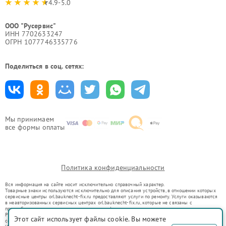
4.9-5.0
ООО "Русервис"
ИНН 7702633247
ОГРН 1077746335776
Поделиться в соц. сетях:
Мы принимаем
все формы оплаты
Политика конфиденциальности
Вся информация на сайте носит исключительно справочный характер.
Товарные знаки используются исключительно для описания устройств, в отношении которых
сервисные центры orl.bauknecht-fix.ru предоставляют услуги по ремонту. Услуги оказываются
в неавторизованных сервисных центрах orl.bauknecht-fix.ru, которые не связаны с
правообладателями товарных знаков или их официальными представителями.
Ремонт осуществляется для устройств, уже введенных в гражданский оборот в соответствии
Этот сайт использует файлы cookie. Вы можете
со статьей 1487 ГК РФ.