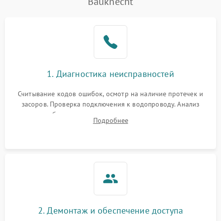
Bauknecht
Не работает сушилка
2100 ₽
Подробнее →
Сбои в работе таймера
1700 ₽
Подробнее →
Проблемы с
2100 ₽
Подробнее →
1. Диагностика неисправностей
циркуляционным насосом
Считывание кодов ошибок, осмотр на наличие протечек и
засоров. Проверка подключения к водопроводу. Анализ
жалоб на отсутствие слива, нагрева, вращения
Подробнее
разбрызгивателей или срабатывание системы защиты
аквастоп.
2. Демонтаж и обеспечение доступа