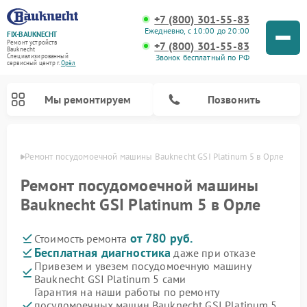
+7 (800) 301-55-83
Ежедневно, с 10:00 до 20:00
FIX-BAUKNECHT
Ремонт устройств
+7 (800) 301-55-83
Bauknecht
Звонок бесплатный по РФ
Специализированный
cервисный центр г.
Орёл
Мы ремонтируем
Позвонить
 Орле
Ремонт посудомоечной машины Bauknecht GSI Platinum 5 в Орле
Ремонт посудомоечной машины
Bauknecht GSI Platinum 5 в Орле
от 780 руб.
Стоимость ремонта
Ремонт варочных панелей Bauknecht
Ремонт микроволновых печей Bauknecht
Ремонт холодильников Bauknecht
Ремонт духовых шкафов Bauknecht
Ремонт стиральных машин Bauknecht
Бесплатная диагностика
даже при отказе
Привезем и увезем посудомоечную машину
Bauknecht GSI Platinum 5 сами
Гарантия на наши работы по ремонту
посудомоечных машин Bauknecht GSI Platinum 5