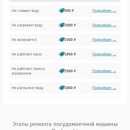
Не сливает воду
500 ₽
Подробнее →
Электропитание
Не нагревает воду
2000 ₽
Подробнее →
Датчики
Не включается
2500 ₽
Подробнее →
Нагрев
Не работает насос
1800 ₽
Подробнее →
Вода
Не работает панель
Гигиена
2500 ₽
Подробнее →
управления
Программное обеспечение
Не распыляет воду
2000 ₽
Подробнее →
Не запускается цикл
1800 ₽
Подробнее →
стирки
Проблемы с набором
Этапы ремонта посудомоечной машины
1800 ₽
Подробнее →
воды