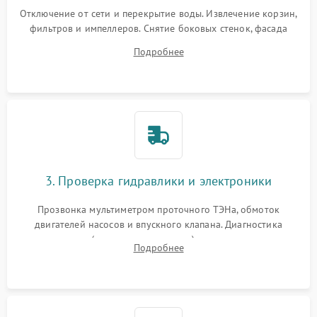
Отключение от сети и перекрытие воды. Извлечение корзин,
фильтров и импеллеров. Снятие боковых стенок, фасада
дверцы или нижнего поддона для прямого доступа к
Подробнее
циркуляционному насосу, ТЭНу и сливной помпе.
3. Проверка гидравлики и электроники
Прозвонка мультиметром проточного ТЭНа, обмоток
двигателей насосов и впускного клапана. Диагностика
прессостата (датчика уровня воды), датчика мутности,
Подробнее
концевика дверцы и электронного модуля управления.