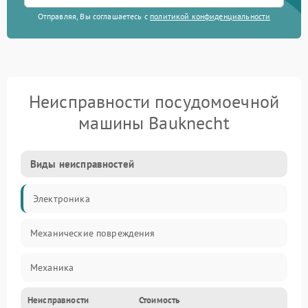
Отправляя, Вы соглашаетесь с
политикой конфиденциальности
Неисправности посудомоечной
машины Bauknecht
Виды неисправностей
Электроника
Механические повреждения
Механика
Неисправности
Стоимость
Управление