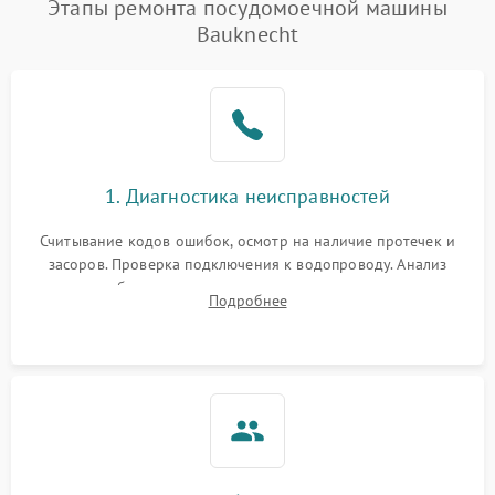
Этапы ремонта посудомоечной машины
1800 ₽
Подробнее →
воды
Bauknecht
Не работает сушилка
2100 ₽
Подробнее →
Сбои в работе таймера
1700 ₽
Подробнее →
Проблемы с
2100 ₽
Подробнее →
1. Диагностика неисправностей
циркуляционным насосом
Считывание кодов ошибок, осмотр на наличие протечек и
засоров. Проверка подключения к водопроводу. Анализ
жалоб на отсутствие слива, нагрева, вращения
Подробнее
разбрызгивателей или срабатывание системы защиты
аквастоп.