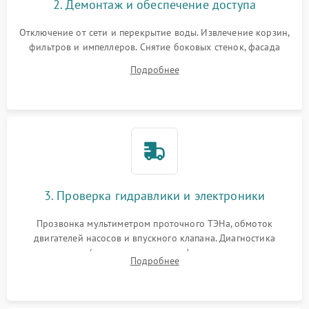
2. Демонтаж и обеспечение доступа
Отключение от сети и перекрытие воды. Извлечение корзин,
фильтров и импеллеров. Снятие боковых стенок, фасада
дверцы или нижнего поддона для прямого доступа к
Подробнее
циркуляционному насосу, ТЭНу и сливной помпе.
3. Проверка гидравлики и электроники
Прозвонка мультиметром проточного ТЭНа, обмоток
двигателей насосов и впускного клапана. Диагностика
прессостата (датчика уровня воды), датчика мутности,
Подробнее
концевика дверцы и электронного модуля управления.