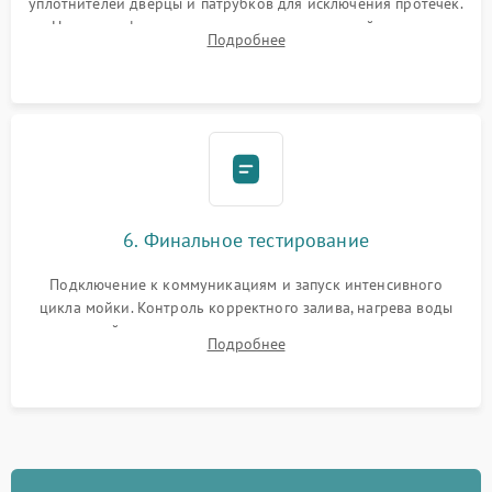
уплотнителей дверцы и патрубков для исключения протечек.
Надежная фиксация хомутов гидравлической системы,
Подробнее
сборка корпуса и установка датчика поплавка.
6. Финальное тестирование
Подключение к коммуникациям и запуск интенсивного
цикла мойки. Контроль корректного залива, нагрева воды
до нужной температуры, отсутствия посторонних шумов,
Подробнее
штатного слива и абсолютной сухости в поддоне.