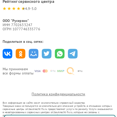
Рейтинг сервисного центра
4.9-5.0
ООО "Русервис"
ИНН 7702633247
ОГРН 1077746335776
Поделиться в соц. сетях:
Мы принимаем
все формы оплаты
Политика конфиденциальности
Вся информация на сайте носит исключительно справочный характер.
Товарные знаки используются исключительно для описания устройств, в отношении которых
сервисные центры orl.bauknecht-fix.ru предоставляют услуги по ремонту. Услуги оказываются
в неавторизованных сервисных центрах orl.bauknecht-fix.ru, которые не связаны с
правообладателями товарных знаков или их официальными представителями.