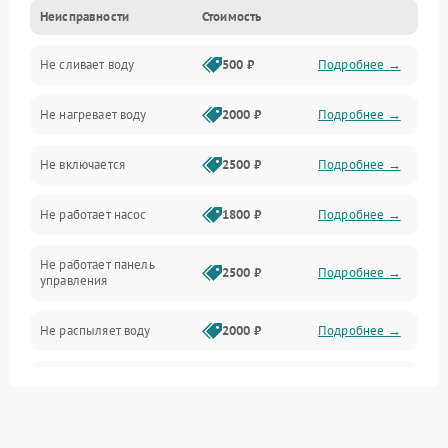
Неисправности
Стоимость
Управление
Не сливает воду
500 ₽
Подробнее →
Электропитание
Не нагревает воду
2000 ₽
Подробнее →
Датчики
Не включается
2500 ₽
Подробнее →
Нагрев
Не работает насос
1800 ₽
Подробнее →
Вода
Не работает панель
Гигиена
2500 ₽
Подробнее →
управления
Программное обеспечение
Не распыляет воду
2000 ₽
Подробнее →
Не запускается цикл
1800 ₽
Подробнее →
стирки
Проблемы с набором