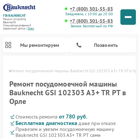
+7 (800) 301-55-83
Ежедневно, с 10:00 до 20:00
FIX-BAUKNECHT
Ремонт устройств
+7 (800) 301-55-83
Bauknecht
Звонок бесплатный по РФ
Специализированный
cервисный центр г.
Орёл
Мы ремонтируем
Позвонить
 Орле
Ремонт посудомоечной машины Bauknecht GSI 102303 A3+ TR PT в Ор
Ремонт посудомоечной машины
Bauknecht GSI 102303 A3+ TR PT в
Орле
Ремонт варочных панелей Bauknecht
Ремонт микроволновых печей Bauknecht
Ремонт холодильников Bauknecht
Ремонт духовых шкафов Bauknecht
Ремонт стиральных машин Bauknecht
от 780 руб.
Стоимость ремонта
Бесплатная диагностика
даже при отказе
Привезем и увезем посудомоечную машину
Bauknecht GSI 102303 A3+ TR PT сами