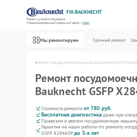
FIX-BAUKNECHT
Ремонт устройств Bauknecht
Специализированный cервисный центр г.
Орёл
Мы ремонтируем
Срочный ремонт
Це
н Bauknecht в Орле
Ремонт посудомоечной машины Bauknecht GSFP X284A3
Ремонт посудомоеч
Bauknecht GSFP X28
Ремонт варочных панелей Bauknecht
Ремонт духовых шкафов Bauknecht
Ремонт микроволновых печей Bauknecht
Ремонт стиральных машин Bauknecht
Ремонт холодильников Bauknecht
от 780 руб.
Стоимость ремонта
Бесплатная диагностика
даже при отказ
Привезем и увезем посудомоечную машину
Гарантия на наши работы по ремонту пос
до 3-х лет
GSFP X284A3P