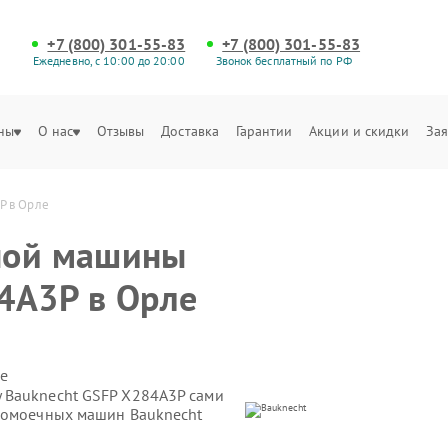
+7 (800) 301-55-83
+7 (800) 301-55-83
Ежедневно, с 10:00 до 20:00
Звонок бесплатный по РФ
ны
О нас
Отзывы
Доставка
Гарантии
Акции и скидки
Зая
P в Орле
ной машины
4A3P в Орле
е
 Bauknecht GSFP X284A3P сами
удомоечных машин Bauknecht