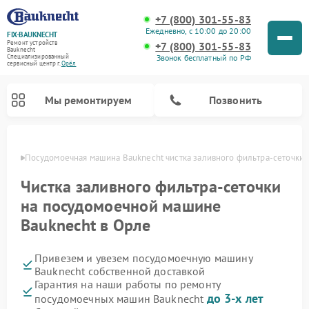
+7 (800) 301-55-83
Ежедневно, с 10:00 до 20:00
FIX-BAUKNECHT
Ремонт устройств
+7 (800) 301-55-83
Bauknecht
Звонок бесплатный по РФ
Специализированный
cервисный центр г.
Орёл
Мы ремонтируем
Позвонить
 Орле
Посудомоечная машина Bauknecht чистка заливного фильтра-сеточки
Чистка заливного фильтра-сеточки
на посудомоечной машине
Bauknecht в Орле
Ремонт варочных панелей Bauknecht
Ремонт микроволновых печей Bauknecht
Ремонт холодильников Bauknecht
Ремонт духовых шкафов Bauknecht
Ремонт стиральных машин Bauknecht
Привезем и увезем посудомоечную машину
Bauknecht собственной доставкой
Гарантия на наши работы по ремонту
до 3-х лет
посудомоечных машин Bauknecht