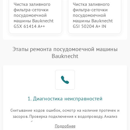
Чистка заливного
Чистка заливного
фильтра-сеточки
фильтра-сеточки
посудомоечной
посудомоечной
машины Bauknecht
машины Bauknecht
GSX 61414 A++
GSI 50204 A+ IN
Этапы ремонта посудомоечной машины
Bauknecht
1. Диагностика неисправностей
Считывание кодов ошибок, осмотр на наличие протечек и
засоров. Проверка подключения к водопроводу. Анализ
жалоб на отсутствие слива, нагрева, вращения
Подробнее
разбрызгивателей или срабатывание системы защиты