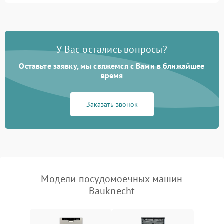
1800 ₽
Подробнее →
стирки
Проблемы с набором
1800 ₽
Подробнее →
воды
У Вас остались вопросы?
Оставьте заявку, мы свяжемся с Вами в ближайшее
Не работает сушилка
2100 ₽
Подробнее →
время
Сбои в работе таймера
1700 ₽
Подробнее →
Заказать звонок
Проблемы с
2100 ₽
Подробнее →
циркуляционным насосом
Модели посудомоечных машин
Bauknecht