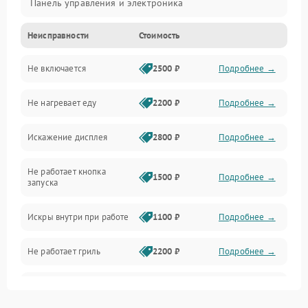
Панель управления и электроника
Неисправности
Стоимость
Дверца и корпус
Не включается
2500 ₽
Подробнее →
Механика и внутренние элементы
Не нагревает еду
2200 ₽
Подробнее →
Механические повреждения
Искажение дисплея
2800 ₽
Подробнее →
Питание и запуск
Не работает кнопка
Нагрев и приготовление
1500 ₽
Подробнее →
запуска
Программное обеспечение
Искры внутри при работе
1100 ₽
Подробнее →
Не работает гриль
2200 ₽
Подробнее →
Перегрев или отключение
2400 ₽
Подробнее →
во время работы