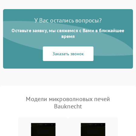
Появление запаха гари
2400 ₽
Подробнее →
У Вас остались вопросы?
Проблемы с вентилятором
2000 ₽
Подробнее →
Оставьте заявку, мы свяжемся с Вами в ближайшее
время
Поломка системы
2200 ₽
Подробнее →
охлаждения
Заказать звонок
Не работают сенсорные
2400 ₽
Подробнее →
кнопки
Не горит подсветка
2000 ₽
Подробнее →
Сломался трансформатор
1000 ₽
Подробнее →
Модели микроволновых печей
Bauknecht