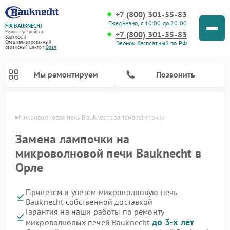
+7 (800) 301-55-83
Ежедневно, с 10:00 до 20:00
FIX-BAUKNECHT
Ремонт устройств
+7 (800) 301-55-83
Bauknecht
Звонок бесплатный по РФ
Специализированный
cервисный центр г.
Орёл
Мы ремонтируем
Позвонить
 Орле
Микроволновая печь Bauknecht замена лампочки
Замена лампочки на
микроволновой печи Bauknecht в
Орле
Ремонт варочных панелей Bauknecht
Ремонт посудомоечных машин Bauknecht
Ремонт холодильников Bauknecht
Ремонт духовых шкафов Bauknecht
Ремонт стиральных машин Bauknecht
Привезем и увезем микроволновую печь
Bauknecht собственной доставкой
Гарантия на наши работы по ремонту
до 3-х лет
микроволновых печей Bauknecht