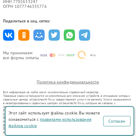
ИНН 7702633247
ОГРН 1077746335776
Поделиться в соц. сетях:
Мы принимаем
все формы оплаты
Политика конфиденциальности
Вся информация на сайте носит исключительно справочный характер.
Товарные знаки используются исключительно для описания устройств, в отношении которых
сервисные центры orl.bauknecht-fix.ru предоставляют услуги по ремонту. Услуги оказываются
в неавторизованных сервисных центрах orl.bauknecht-fix.ru, которые не связаны с
правообладателями товарных знаков или их официальными представителями.
Ремонт осуществляется для устройств, уже введенных в гражданский оборот в соответствии
Этот сайт использует файлы cookie. Вы можете
со статьей 1487 ГК РФ.
Использование товарных знаков не преследует цели индивидуализации услуг или введения
ознакомиться с
правилами использования
Согласен
потребителей в заблуждение, а служит для информирования о предоставляемых услугах по
ремонту техники указанных брендов.
файлов cookie
Представленная на сайте информация не является публичной офертой, определяемой
положениями Статьи 437(2) Гражданского кодекса РФ