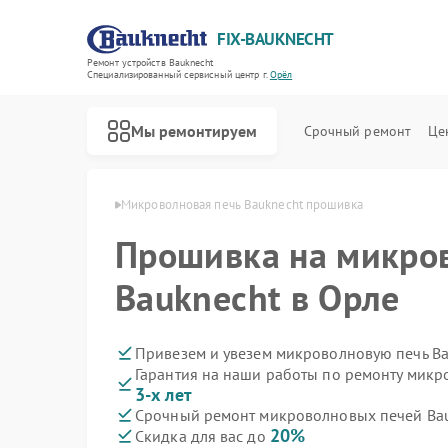
FIX-BAUKNECHT
Ремонт устройств Bauknecht
Специализированный cервисный центр г.
Орёл
Мы ремонтируем
Срочный ремонт
Це
й Bauknecht в Орле
Микроволновая печь Bauknecht прошивка
Прошивка на микро
Bauknecht в Орле
Ремонт варочных панелей Bauknecht
Ремонт духовых шкафов Bauknecht
Ремонт посудомоечных машин Bauknecht
Ремонт стиральных машин Bauknecht
Ремонт холодильников Bauknecht
Привезем и увезем микроволновую печь Ba
Гарантия на наши работы по ремонту мик
3-х лет
Срочный ремонт микроволновых печей Bau
20%
Скидка для вас до