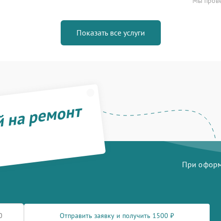
Мы прове
Показать все услуги
й на ремонт
При оформл
Отправить заявку и получить 1500 ₽