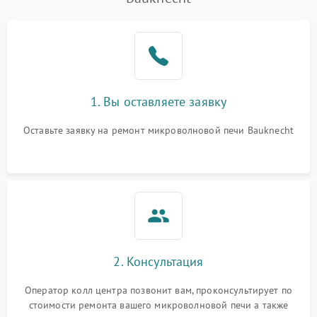
Проблемы с вентилятором
2000 ₽
Подробнее →
Поломка системы
2200 ₽
Подробнее →
охлаждения
Не работают сенсорные
2400 ₽
Подробнее →
1. Вы оставляете заявку
кнопки
Оставьте заявку на ремонт микроволновой печи Bauknecht
Не горит подсветка
2000 ₽
Подробнее →
Сломался трансформатор
1000 ₽
Подробнее →
2. Консультация
Оператор колл центра позвонит вам, проконсультирует по
стоимости ремонта вашего микроволновой печи а также