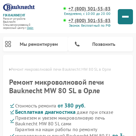
+7 (800) 301-55-83
Ежедневно, с 10:00 до 20:00
FIX-BAUKNECHT
Ремонт устройств
+7 (800) 301-55-83
Bauknecht
Звонок бесплатный по РФ
Специализированный
cервисный центр г.
Орёл
Мы ремонтируем
Позвонить
 Орле
Ремонт микроволновой печи Bauknecht MW 80 SL в Орле
Ремонт микроволновой печи
Bauknecht MW 80 SL в Орле
от 380 руб.
Стоимость ремонта
Ремонт варочных панелей Bauknecht
Ремонт посудомоечных машин Bauknecht
Ремонт холодильников Bauknecht
Ремонт духовых шкафов Bauknecht
Ремонт стиральных машин Bauknecht
Бесплатная диагностика
даже при отказе
Привезем и увезем микроволновую печь
Bauknecht MW 80 SL сами
Гарантия на наши работы по ремонту
до 3-
микроволновых печей Bauknecht MW 80 SL