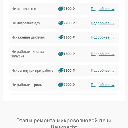
Не включается
2500 ₽
Подробнее →
Механика и внутренние элементы
Не нагревает еду
2200 ₽
Подробнее →
Механические повреждения
Искажение дисплея
2800 ₽
Подробнее →
Питание и запуск
Не работает кнопка
Нагрев и приготовление
1500 ₽
Подробнее →
запуска
Программное обеспечение
Искры внутри при работе
1100 ₽
Подробнее →
Не работает гриль
2200 ₽
Подробнее →
Перегрев или отключение
2400 ₽
Подробнее →
во время работы
Появление запаха гари
2400 ₽
Подробнее →
Этапы ремонта микроволновой печи
Bauknecht