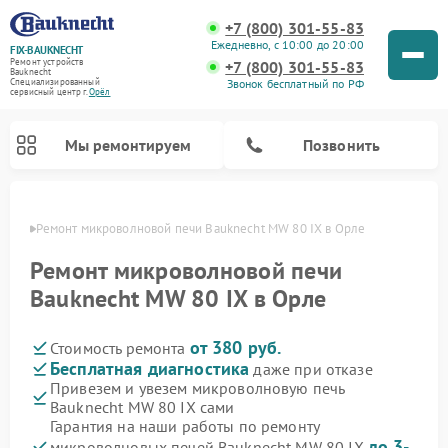
+7 (800) 301-55-83
Ежедневно, с 10:00 до 20:00
FIX-BAUKNECHT
Ремонт устройств
+7 (800) 301-55-83
Bauknecht
Звонок бесплатный по РФ
Специализированный
cервисный центр г.
Орёл
Мы ремонтируем
Позвонить
 Орле
Ремонт микроволновой печи Bauknecht MW 80 IX в Орле
Ремонт микроволновой печи
Bauknecht MW 80 IX в Орле
от 380 руб.
Стоимость ремонта
Ремонт варочных панелей Bauknecht
Ремонт посудомоечных машин Bauknecht
Ремонт холодильников Bauknecht
Ремонт духовых шкафов Bauknecht
Ремонт стиральных машин Bauknecht
Бесплатная диагностика
даже при отказе
Привезем и увезем микроволновую печь
Bauknecht MW 80 IX сами
Гарантия на наши работы по ремонту
до 3-
микроволновых печей Bauknecht MW 80 IX