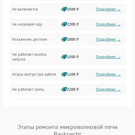
Не включается
2500 ₽
Подробнее →
Механика и внутренние элементы
Не нагревает еду
2200 ₽
Подробнее →
Механические повреждения
Искажение дисплея
2800 ₽
Подробнее →
Питание и запуск
Не работает кнопка
Нагрев и приготовление
1500 ₽
Подробнее →
запуска
Программное обеспечение
Искры внутри при работе
1100 ₽
Подробнее →
Не работает гриль
2200 ₽
Подробнее →
Перегрев или отключение
2400 ₽
Подробнее →
во время работы
Появление запаха гари
2400 ₽
Подробнее →
Этапы ремонта микроволновой печи
Bauknecht