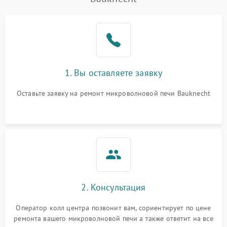
Проблемы с вентилятором
2000 ₽
Подробнее →
Поломка системы
2200 ₽
Подробнее →
охлаждения
Не работают сенсорные
2400 ₽
Подробнее →
1. Вы оставляете заявку
кнопки
Оставьте заявку на ремонт микроволновой печи Bauknecht
Не горит подсветка
2000 ₽
Подробнее →
Сломался трансформатор
1000 ₽
Подробнее →
2. Консультация
Оператор колл центра позвонит вам, сориентирует по цене
ремонта вашего микроволновой печи а также ответит на все