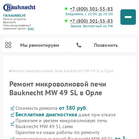
+7 (800) 301-55-83
Ежедневно, с 10:00 до 20:00
FIX-BAUKNECHT
Ремонт устройств
+7 (800) 301-55-83
Bauknecht
Звонок бесплатный по РФ
Специализированный
cервисный центр г.
Орёл
Мы ремонтируем
Позвонить
 Орле
Ремонт микроволновой печи Bauknecht MW 49 SL в Орле
Ремонт микроволновой печи
Bauknecht MW 49 SL в Орле
от 380 руб.
Стоимость ремонта
Ремонт варочных панелей Bauknecht
Ремонт посудомоечных машин Bauknecht
Ремонт холодильников Bauknecht
Ремонт духовых шкафов Bauknecht
Ремонт стиральных машин Bauknecht
Бесплатная диагностика
даже при отказе
Привезем и увезем микроволновую печь
Bauknecht MW 49 SL сами
Гарантия на наши работы по ремонту
до 3-
микроволновых печей Bauknecht MW 49 SL