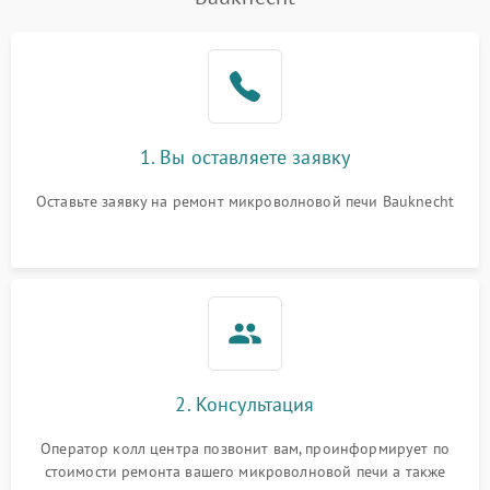
Проблемы с вентилятором
2000 ₽
Подробнее →
Поломка системы
2200 ₽
Подробнее →
охлаждения
Не работают сенсорные
2400 ₽
Подробнее →
1. Вы оставляете заявку
кнопки
Оставьте заявку на ремонт микроволновой печи Bauknecht
Не горит подсветка
2000 ₽
Подробнее →
Сломался трансформатор
1000 ₽
Подробнее →
2. Консультация
Оператор колл центра позвонит вам, проинформирует по
стоимости ремонта вашего микроволновой печи а также