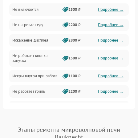
Не включается
2500 ₽
Подробнее →
Механика и внутренние элементы
Не нагревает еду
2200 ₽
Подробнее →
Механические повреждения
Искажение дисплея
2800 ₽
Подробнее →
Питание и запуск
Не работает кнопка
Нагрев и приготовление
1500 ₽
Подробнее →
запуска
Программное обеспечение
Искры внутри при работе
1100 ₽
Подробнее →
Не работает гриль
2200 ₽
Подробнее →
Перегрев или отключение
2400 ₽
Подробнее →
во время работы
Появление запаха гари
2400 ₽
Подробнее →
Этапы ремонта микроволновой печи
Bauknecht