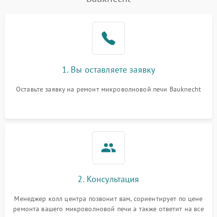
Проблемы с вентилятором
2000 ₽
Подробнее →
Поломка системы
2200 ₽
Подробнее →
охлаждения
Не работают сенсорные
2400 ₽
Подробнее →
1. Вы оставляете заявку
кнопки
Оставьте заявку на ремонт микроволновой печи Bauknecht
Не горит подсветка
2000 ₽
Подробнее →
Сломался трансформатор
1000 ₽
Подробнее →
2. Консультация
Менеджер колл центра позвонит вам, сориентирует по цене
ремонта вашего микроволновой печи а также ответит на все