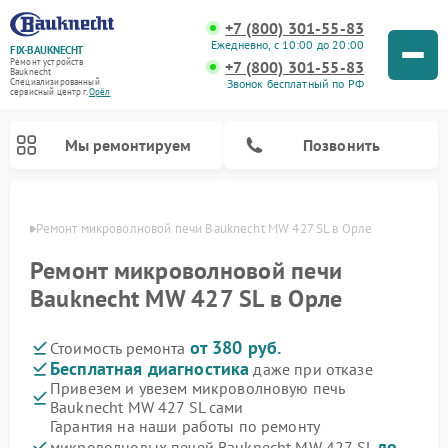
+7 (800) 301-55-83
Ежедневно, с 10:00 до 20:00
FIX-BAUKNECHT
Ремонт устройств
+7 (800) 301-55-83
Bauknecht
Звонок бесплатный по РФ
Специализированный
cервисный центр г.
Орёл
Мы ремонтируем
Позвонить
 Орле
Ремонт микроволновой печи Bauknecht MW 427 SL в Орле
Ремонт микроволновой печи
Bauknecht MW 427 SL в Орле
от 380 руб.
Стоимость ремонта
Ремонт варочных панелей Bauknecht
Ремонт посудомоечных машин Bauknecht
Ремонт холодильников Bauknecht
Ремонт духовых шкафов Bauknecht
Ремонт стиральных машин Bauknecht
Бесплатная диагностика
даже при отказе
Привезем и увезем микроволновую печь
Bauknecht MW 427 SL сами
Гарантия на наши работы по ремонту
до
микроволновых печей Bauknecht MW 427 SL