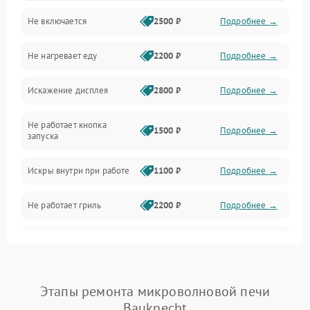
Не включается
2500 ₽
Подробнее →
Механика и внутренние элементы
Не нагревает еду
2200 ₽
Подробнее →
Механические повреждения
Искажение дисплея
2800 ₽
Подробнее →
Питание и запуск
Не работает кнопка
Нагрев и приготовление
1500 ₽
Подробнее →
запуска
Программное обеспечение
Искры внутри при работе
1100 ₽
Подробнее →
Не работает гриль
2200 ₽
Подробнее →
Перегрев или отключение
2400 ₽
Подробнее →
во время работы
Появление запаха гари
2400 ₽
Подробнее →
Этапы ремонта микроволновой печи
Bauknecht