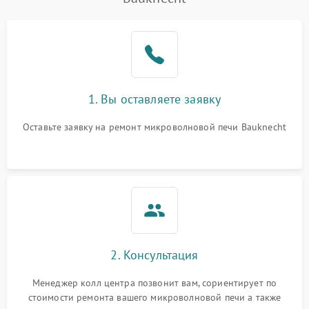
Проблемы с вентилятором
2000 ₽
Подробнее →
Поломка системы
2200 ₽
Подробнее →
охлаждения
Не работают сенсорные
2400 ₽
Подробнее →
1. Вы оставляете заявку
кнопки
Оставьте заявку на ремонт микроволновой печи Bauknecht
Не горит подсветка
2000 ₽
Подробнее →
Сломался трансформатор
1000 ₽
Подробнее →
2. Консультация
Менеджер колл центра позвонит вам, сориентирует по
стоимости ремонта вашего микроволновой печи а также