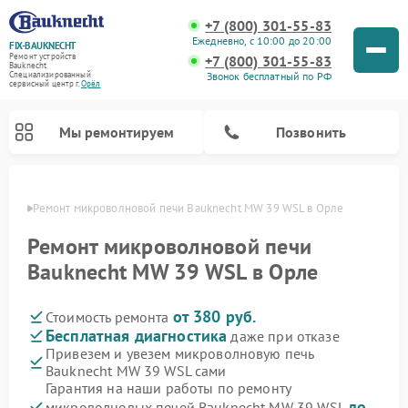
+7 (800) 301-55-83
Ежедневно, с 10:00 до 20:00
FIX-BAUKNECHT
Ремонт устройств
+7 (800) 301-55-83
Bauknecht
Звонок бесплатный по РФ
Специализированный
cервисный центр г.
Орёл
Мы ремонтируем
Позвонить
 Орле
Ремонт микроволновой печи Bauknecht MW 39 WSL в Орле
Ремонт микроволновой печи
Bauknecht MW 39 WSL в Орле
от 380 руб.
Стоимость ремонта
Ремонт варочных панелей Bauknecht
Ремонт посудомоечных машин Bauknecht
Ремонт холодильников Bauknecht
Ремонт духовых шкафов Bauknecht
Ремонт стиральных машин Bauknecht
Бесплатная диагностика
даже при отказе
Привезем и увезем микроволновую печь
Bauknecht MW 39 WSL сами
Гарантия на наши работы по ремонту
до
микроволновых печей Bauknecht MW 39 WSL