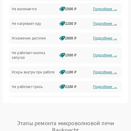
Не включается
2500 ₽
Подробнее →
Механика и внутренние элементы
Не нагревает еду
2200 ₽
Подробнее →
Механические повреждения
Искажение дисплея
2800 ₽
Подробнее →
Питание и запуск
Не работает кнопка
Нагрев и приготовление
1500 ₽
Подробнее →
запуска
Программное обеспечение
Искры внутри при работе
1100 ₽
Подробнее →
Не работает гриль
2200 ₽
Подробнее →
Перегрев или отключение
2400 ₽
Подробнее →
во время работы
Появление запаха гари
2400 ₽
Подробнее →
Этапы ремонта микроволновой печи
Bauknecht