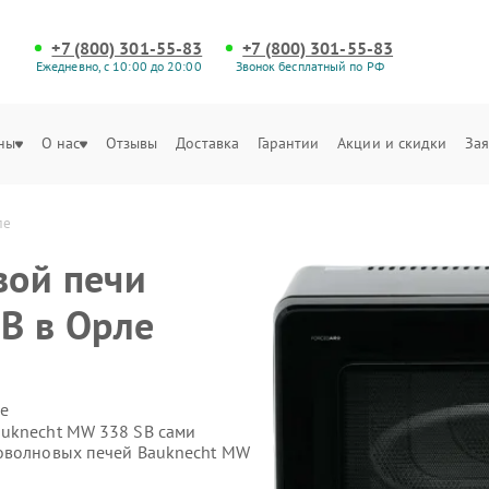
+7 (800) 301-55-83
+7 (800) 301-55-83
Ежедневно, с 10:00 до 20:00
Звонок бесплатный по РФ
ны
О нас
Отзывы
Доставка
Гарантии
Акции и скидки
Зая
ле
вой печи
B в Орле
е
auknecht MW 338 SB сами
роволновых печей Bauknecht MW