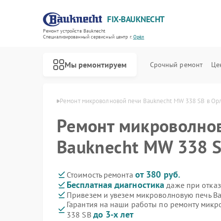
FIX-BAUKNECHT
Ремонт устройств Bauknecht
Специализированный cервисный центр г.
Орёл
Мы ремонтируем
Срочный ремонт
Це
й Bauknecht в Орле
Ремонт микроволновой печи Bauknecht MW 338 SB в Ор
Ремонт микроволно
Bauknecht MW 338 S
Ремонт варочных панелей Bauknecht
Ремонт духовых шкафов Bauknecht
Ремонт посудомоечных машин Bauknecht
Ремонт стиральных машин Bauknecht
Ремонт холодильников Bauknecht
от 380 руб.
Стоимость ремонта
Бесплатная диагностика
даже при отказ
Привезем и увезем микроволновую печь B
Гарантия на наши работы по ремонту мик
до 3-х лет
338 SB