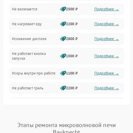
Не включается
2500 ₽
Подробнее →
Механика и внутренние элементы
Не нагревает еду
2200 ₽
Подробнее →
Механические повреждения
Искажение дисплея
2800 ₽
Подробнее →
Питание и запуск
Не работает кнопка
Нагрев и приготовление
1500 ₽
Подробнее →
запуска
Программное обеспечение
Искры внутри при работе
1100 ₽
Подробнее →
Не работает гриль
2200 ₽
Подробнее →
Перегрев или отключение
2400 ₽
Подробнее →
во время работы
Появление запаха гари
2400 ₽
Подробнее →
Этапы ремонта микроволновой печи
Bauknecht