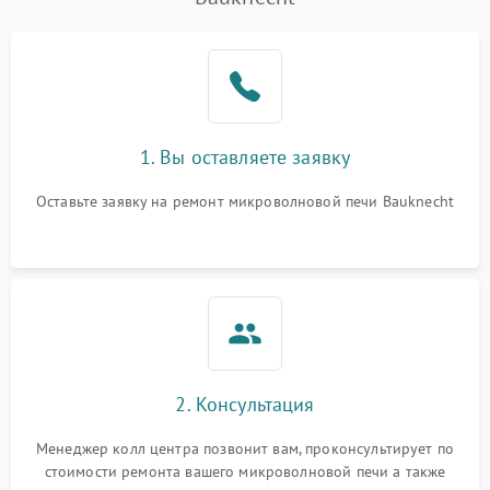
Проблемы с вентилятором
2000 ₽
Подробнее →
Поломка системы
2200 ₽
Подробнее →
охлаждения
Не работают сенсорные
2400 ₽
Подробнее →
1. Вы оставляете заявку
кнопки
Оставьте заявку на ремонт микроволновой печи Bauknecht
Не горит подсветка
2000 ₽
Подробнее →
Сломался трансформатор
1000 ₽
Подробнее →
2. Консультация
Менеджер колл центра позвонит вам, проконсультирует по
стоимости ремонта вашего микроволновой печи а также