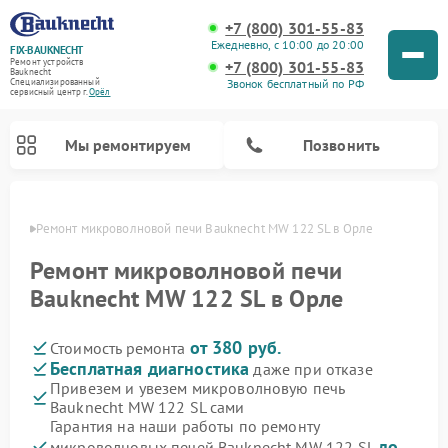
+7 (800) 301-55-83
Ежедневно, с 10:00 до 20:00
FIX-BAUKNECHT
Ремонт устройств
+7 (800) 301-55-83
Bauknecht
Звонок бесплатный по РФ
Специализированный
cервисный центр г.
Орёл
Мы ремонтируем
Позвонить
 Орле
Ремонт микроволновой печи Bauknecht MW 122 SL в Орле
Ремонт микроволновой печи
Bauknecht MW 122 SL в Орле
от 380 руб.
Стоимость ремонта
Ремонт варочных панелей Bauknecht
Ремонт посудомоечных машин Bauknecht
Ремонт холодильников Bauknecht
Ремонт духовых шкафов Bauknecht
Ремонт стиральных машин Bauknecht
Бесплатная диагностика
даже при отказе
Привезем и увезем микроволновую печь
Bauknecht MW 122 SL сами
Гарантия на наши работы по ремонту
до
микроволновых печей Bauknecht MW 122 SL