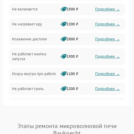
Не включается
2500 ₽
Подробнее →
Механика и внутренние элементы
Не нагревает еду
2200 ₽
Подробнее →
Механические повреждения
Искажение дисплея
2800 ₽
Подробнее →
Питание и запуск
Не работает кнопка
Нагрев и приготовление
1500 ₽
Подробнее →
запуска
Программное обеспечение
Искры внутри при работе
1100 ₽
Подробнее →
Не работает гриль
2200 ₽
Подробнее →
Перегрев или отключение
2400 ₽
Подробнее →
во время работы
Появление запаха гари
2400 ₽
Подробнее →
Этапы ремонта микроволновой печи
Bauknecht