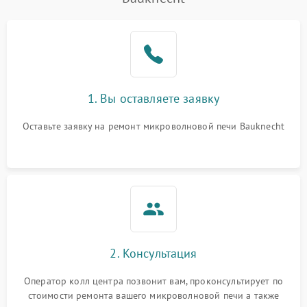
Проблемы с вентилятором
2000 ₽
Подробнее →
Поломка системы
2200 ₽
Подробнее →
охлаждения
Не работают сенсорные
2400 ₽
Подробнее →
1. Вы оставляете заявку
кнопки
Оставьте заявку на ремонт микроволновой печи Bauknecht
Не горит подсветка
2000 ₽
Подробнее →
Сломался трансформатор
1000 ₽
Подробнее →
2. Консультация
Оператор колл центра позвонит вам, проконсультирует по
стоимости ремонта вашего микроволновой печи а также