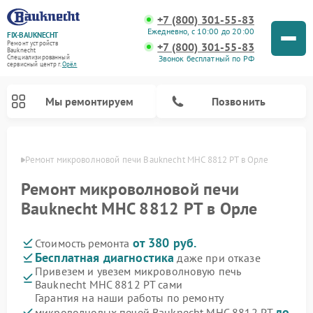
+7 (800) 301-55-83
Ежедневно, с 10:00 до 20:00
FIX-BAUKNECHT
Ремонт устройств
+7 (800) 301-55-83
Bauknecht
Звонок бесплатный по РФ
Специализированный
cервисный центр г.
Орёл
Мы ремонтируем
Позвонить
 Орле
Ремонт микроволновой печи Bauknecht MHC 8812 PT в Орле
Ремонт микроволновой печи
Bauknecht MHC 8812 PT в Орле
от 380 руб.
Стоимость ремонта
Ремонт варочных панелей Bauknecht
Ремонт посудомоечных машин Bauknecht
Ремонт холодильников Bauknecht
Ремонт духовых шкафов Bauknecht
Ремонт стиральных машин Bauknecht
Бесплатная диагностика
даже при отказе
Привезем и увезем микроволновую печь
Bauknecht MHC 8812 PT сами
Гарантия на наши работы по ремонту
до
микроволновых печей Bauknecht MHC 8812 PT